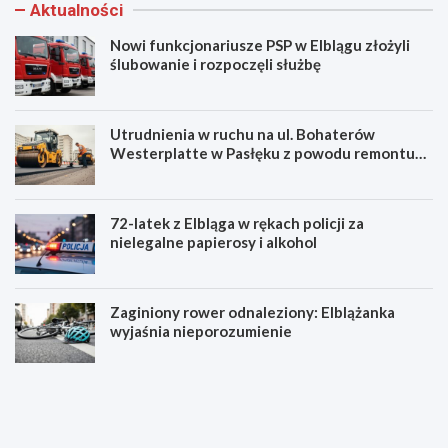
Aktualności
Nowi funkcjonariusze PSP w Elblągu złożyli
ślubowanie i rozpoczęli służbę
Utrudnienia w ruchu na ul. Bohaterów
Westerplatte w Pasłęku z powodu remontu
asfaltu
72-latek z Elbląga w rękach policji za
nielegalne papierosy i alkohol
Zaginiony rower odnaleziony: Elblążanka
wyjaśnia nieporozumienie
N
U
o
t
w
r
i
u
f
d