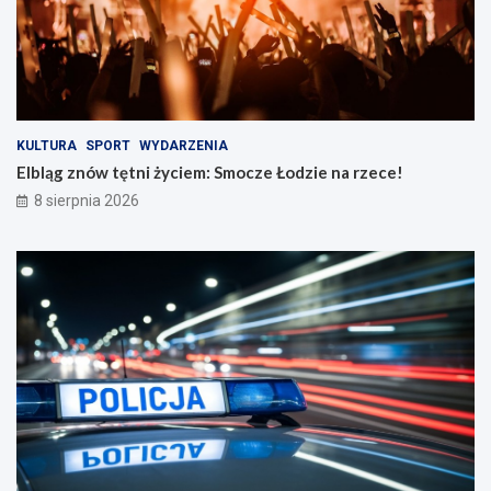
ż
a
n
r
o
z
ś
e
c
c
i
e
n
!
KULTURA
SPORT
WYDARZENIA
a
Elbląg znów tętni życiem: Smocze Łodzie na rzece!
d
8 sierpnia 2026
r
o
g
a
c
h