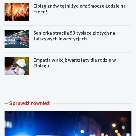
Elbląg znów tętni życiem: Smocze Łodzie na
rzece!
Seniorka straciła 53 tysiące złotych na
fałszywych inwestycjach
Empatia w akcji: warsztaty dla rodzin w
Elblągu!
Z
E
w
l
o
b
l
l
n
ą
Sprawdź również
i
g
j
z
w
n
w
ó
e
w
e
t