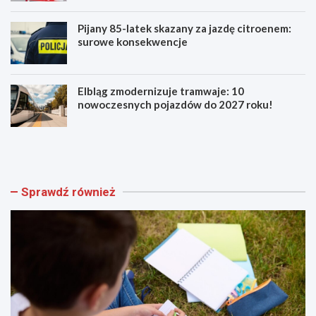
Pijany 85-latek skazany za jazdę citroenem:
surowe konsekwencje
Elbląg zmodernizuje tramwaje: 10
nowoczesnych pojazdów do 2027 roku!
A
B
k
e
a
z
d
p
e
i
Sprawdź również
m
e
i
c
a
z
M
n
ł
i
o
e
d
j
y
s
c
z
h
y