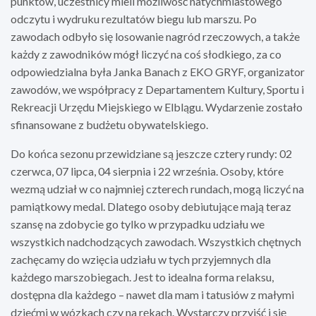
punktów, uczestnicy mieli możliwość natychmiastowego
odczytu i wydruku rezultatów biegu lub marszu. Po
zawodach odbyło się losowanie nagród rzeczowych, a także
każdy z zawodników mógł liczyć na coś słodkiego, za co
odpowiedzialna była Janka Banach z EKO GRYF, organizator
zawodów, we współpracy z Departamentem Kultury, Sportu i
Rekreacji Urzędu Miejskiego w Elblągu. Wydarzenie zostało
sfinansowane z budżetu obywatelskiego.
Do końca sezonu przewidziane są jeszcze cztery rundy: 02
czerwca, 07 lipca, 04 sierpnia i 22 września. Osoby, które
wezmą udział w co najmniej czterech rundach, mogą liczyć na
pamiątkowy medal. Dlatego osoby debiutujące mają teraz
szansę na zdobycie go tylko w przypadku udziału we
wszystkich nadchodzących zawodach. Wszystkich chętnych
zachęcamy do wzięcia udziału w tych przyjemnych dla
każdego marszobiegach. Jest to idealna forma relaksu,
dostępna dla każdego – nawet dla mam i tatusiów z małymi
dziećmi w wózkach czy na rękach. Wystarczy przyjść i się