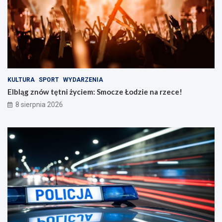
r
e
o
n
ż
a
n
r
o
z
ś
e
c
c
i
e
n
!
KULTURA
SPORT
WYDARZENIA
a
Elbląg znów tętni życiem: Smocze Łodzie na rzece!
d
8 sierpnia 2026
r
o
g
a
c
h