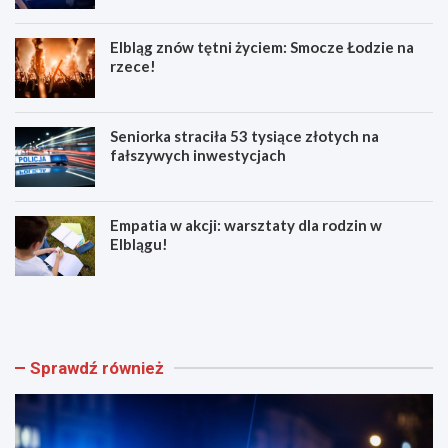
Elbląg znów tętni życiem: Smocze Łodzie na
rzece!
Seniorka straciła 53 tysiące złotych na
fałszywych inwestycjach
Empatia w akcji: warsztaty dla rodzin w
Elblągu!
Z
E
w
l
o
b
l
l
n
ą
Sprawdź również
i
g
j
z
w
n
w
ó
e
w