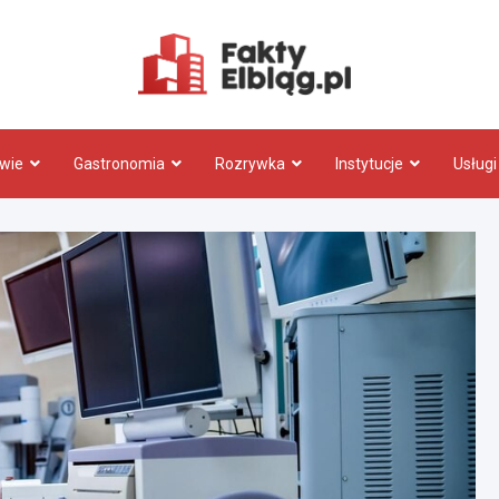
Fakty.El
wie
Gastronomia
Rozrywka
Instytucje
Usługi