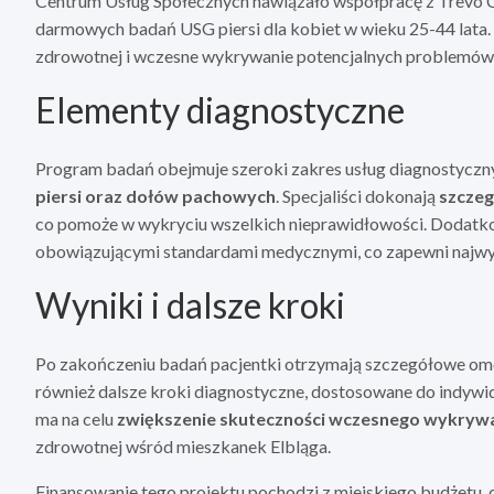
Centrum Usług Społecznych nawiązało współpracę z Trevo 
darmowych badań USG piersi dla kobiet w wieku 25-44 lata. 
zdrowotnej i wczesne wykrywanie potencjalnych problemów, 
Elementy diagnostyczne
Program badań obejmuje szeroki zakres usług diagnostyczny
piersi oraz dołów pachowych
. Specjaliści dokonają
szczeg
co pomoże w wykryciu wszelkich nieprawidłowości. Dodatko
obowiązującymi standardami medycznymi, co zapewni najwy
Wyniki i dalsze kroki
Po zakończeniu badań pacjentki otrzymają szczegółowe omów
również dalsze kroki diagnostyczne, dostosowane do indywi
ma na celu
zwiększenie skuteczności wczesnego wykryw
zdrowotnej wśród mieszkanek Elbląga.
Finansowanie tego projektu pochodzi z miejskiego budżetu,