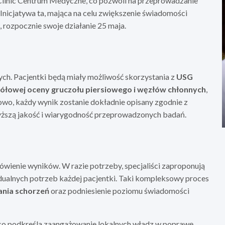
Clinic Centrum Medyczne, co pozwoli na przeprowadzanie
Inicjatywa ta, mająca na celu zwiększenie świadomości
rozpocznie swoje działanie 25 maja.
ch. Pacjentki będą miały możliwość skorzystania z
USG
ółowej oceny gruczołu piersiowego i węzłów chłonnych
,
wo, każdy wynik zostanie dokładnie opisany zgodnie z
ższą jakość i wiarygodność przeprowadzonych badań.
ienie wyników. W razie potrzeby, specjaliści zaproponują
dualnych potrzeb każdej pacjentki. Taki kompleksowy proces
ania schorzeń
oraz podniesienie poziomu świadomości
 co podkreśla zaangażowanie lokalnych władz w poprawę