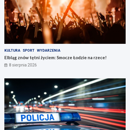
r
e
o
n
ż
a
n
r
o
z
ś
e
c
c
i
e
n
!
KULTURA
SPORT
WYDARZENIA
a
Elbląg znów tętni życiem: Smocze Łodzie na rzece!
d
8 sierpnia 2026
r
o
g
a
c
h