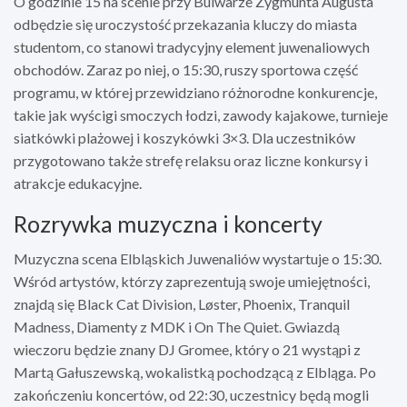
O godzinie 15 na scenie przy Bulwarze Zygmunta Augusta
odbędzie się uroczystość przekazania kluczy do miasta
studentom, co stanowi tradycyjny element juwenaliowych
obchodów. Zaraz po niej, o 15:30, ruszy sportowa część
programu, w której przewidziano różnorodne konkurencje,
takie jak wyścigi smoczych łodzi, zawody kajakowe, turnieje
siatkówki plażowej i koszykówki 3×3. Dla uczestników
przygotowano także strefę relaksu oraz liczne konkursy i
atrakcje edukacyjne.
Rozrywka muzyczna i koncerty
Muzyczna scena Elbląskich Juwenaliów wystartuje o 15:30.
Wśród artystów, którzy zaprezentują swoje umiejętności,
znajdą się Black Cat Division, Løster, Phoenix, Tranquil
Madness, Diamenty z MDK i On The Quiet. Gwiazdą
wieczoru będzie znany DJ Gromee, który o 21 wystąpi z
Martą Gałuszewską, wokalistką pochodzącą z Elbląga. Po
zakończeniu koncertów, od 22:30, uczestnicy będą mogli