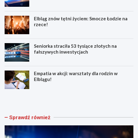
Elbląg znów tętni życiem: Smocze Łodzie na
rzece!
Seniorka straciła 53 tysiące złotych na
fałszywych inwestycjach
Empatia w akcji: warsztaty dla rodzin w
Elblągu!
Z
E
w
l
o
b
l
l
n
ą
Sprawdź również
i
g
j
z
w
n
w
ó