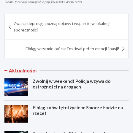
Źródło: facebook.com/profile.php?id=100083453105791
Nawigacja
Zwalcz depresję: poznaj objawy i wsparcie w lokalnej
wpisu
społeczności
Elbląg w rytmie tańca: Festiwal pełen emocji i pasji!
Aktualności
Zwolnij w weekend! Policja wzywa do
ostrożności na drogach
Elbląg znów tętni życiem: Smocze Łodzie na
rzece!