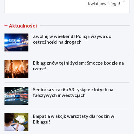
Kwiatkowskiego!
Aktualności
Zwolnij w weekend! Policja wzywa do
ostrożności na drogach
Elbląg znów tętni życiem: Smocze Łodzie na
rzece!
Seniorka straciła 53 tysiące złotych na
fałszywych inwestycjach
Empatia w akcji: warsztaty dla rodzin w
Elblągu!
Z
E