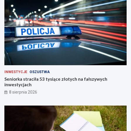
c
h
INWESTYCJE
OSZUSTWA
Seniorka straciła 53 tysiące złotych na fałszywych
inwestycjach
8 sierpnia 2026