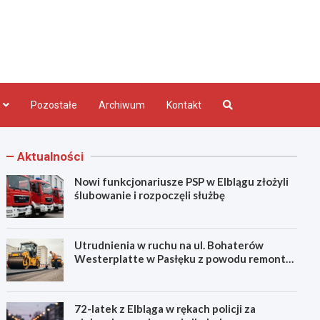
bląg.pl
Pozostałe
Archiwum
Kontakt
Aktualności
Nowi funkcjonariusze PSP w Elblągu złożyli
ślubowanie i rozpoczęli służbę
Utrudnienia w ruchu na ul. Bohaterów
Westerplatte w Pasłęku z powodu remontu
asfaltu
72-latek z Elbląga w rękach policji za