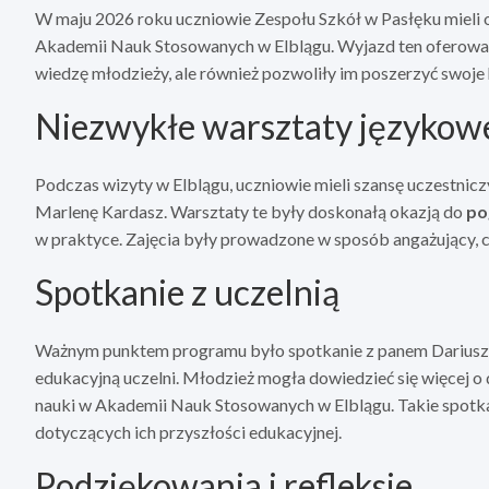
W maju 2026 roku uczniowie Zespołu Szkół w Pasłęku mieli 
Akademii Nauk Stosowanych w Elblągu. Wyjazd ten oferował 
wiedzę młodzieży, ale również pozwoliły im poszerzyć swoje
Niezwykłe warsztaty językow
Podczas wizyty w Elblągu, uczniowie mieli szansę uczestnic
Marlenę Kardasz. Warsztaty te były doskonałą okazją do
po
w praktyce. Zajęcia były prowadzone w sposób angażujący, c
Spotkanie z uczelnią
Ważnym punktem programu było spotkanie z panem Dariusze
edukacyjną uczelni. Młodzież mogła dowiedzieć się więcej o
nauki w Akademii Nauk Stosowanych w Elblągu. Takie spot
dotyczących ich przyszłości edukacyjnej.
Podziękowania i refleksje