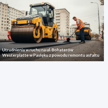
Utrudnienia w ruchu na ul. Bohaterów
Westerplatte w Pasłęku z powodu remontu asfaltu