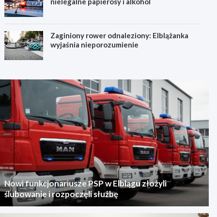
nielegalne papierosy i alkohol
Zaginiony rower odnaleziony: Elblążanka
wyjaśnia nieporozumienie
Nowi funkcjonariusze PSP w Elblągu złożyli
ślubowanie i rozpoczęli służbę