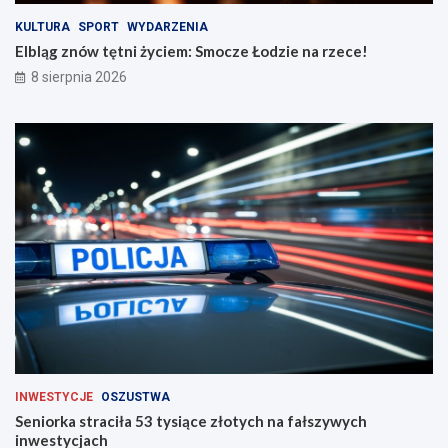
i
e
n
!
KULTURA
SPORT
WYDARZENIA
a
Elbląg znów tętni życiem: Smocze Łodzie na rzece!
d
8 sierpnia 2026
r
o
g
a
c
h
INWESTYCJE
OSZUSTWA
Seniorka straciła 53 tysiące złotych na fałszywych
inwestycjach