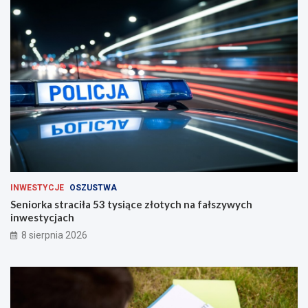
a
c
h
INWESTYCJE
OSZUSTWA
Seniorka straciła 53 tysiące złotych na fałszywych
inwestycjach
8 sierpnia 2026