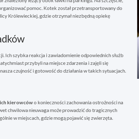
 znaleziony leżący obok ławki na parkingu. Na szczęście,
 zorganizować pomoc. Kotek został przetransportowany do
licy Królewieckiej, gdzie otrzymał niezbędną opiekę
iadków
cji. Ich szybka reakcja i zawiadomienie odpowiednich służb
atychmiast przybyli na miejsce zdarzenia i zajęli się
nasza czujność i gotowość do działania w takich sytuacjach.
ich kierowców
o konieczności zachowania ostrożności na
 nawet chwilowa nieuwaga może prowadzić do tragicznych
lnie w miejscach, gdzie mogą pojawić się zwierzęta.