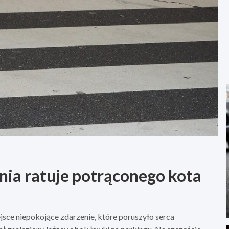
nia ratuje potrąconego kota
sce niepokojące zdarzenie, które poruszyło serca