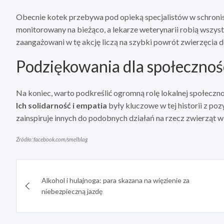
Obecnie kotek przebywa pod opieką specjalistów w schronisk
monitorowany na bieżąco, a lekarze weterynarii robią wszys
zaangażowani w tę akcję liczą na szybki powrót zwierzęcia do 
Podziękowania dla społecznoś
Na koniec, warto podkreślić ogromną rolę lokalnej społeczno
Ich solidarność i empatia
były kluczowe w tej historii z p
zainspiruje innych do podobnych działań na rzecz zwierząt w
Źródło: facebook.com/smelblag
Nawigacja
Alkohol i hulajnoga: para skazana na więzienie za
wpisu
niebezpieczną jazdę