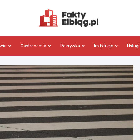
Fakty.El
wie
Gastronomia
Rozrywka
Instytucje
Usługi