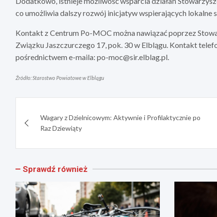
Dodatkowo, istnieje możliwość wsparcia działań Stowarzysz
co umożliwia dalszy rozwój inicjatyw wspierających lokalne 
Kontakt z Centrum Po-MOC można nawiązać poprzez Stowarzy
Związku Jaszczurczego 17, pok. 30 w Elblągu. Kontakt telef
pośrednictwem e-maila:
po-moc@sir.elblag.pl
.
Źródło: Starostwo Powiatowe w Elblągu
Nawigacja
Wagary z Dzielnicowym: Aktywnie i Profilaktycznie po
wpisu
Raz Dziewiąty
Sprawdź również