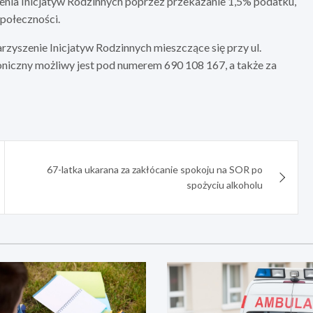
enia Inicjatyw Rodzinnych poprzez przekazanie 1,5% podatku,
społeczności.
szenie Inicjatyw Rodzinnych mieszczące się przy ul.
oniczny możliwy jest pod numerem 690 108 167, a także za
67-latka ukarana za zakłócanie spokoju na SOR po
spożyciu alkoholu