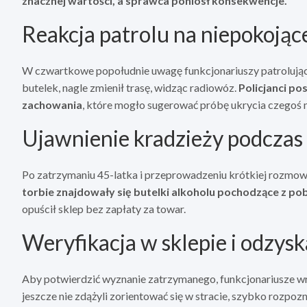
znacznej wartości, a sprawca poniósł konsekwencje.
Reakcja patrolu na niepokoją
W czwartkowe popołudnie uwagę funkcjonariuszy patrolując
butelek, nagle zmienił trasę, widząc radiowóz.
Policjanci p
zachowania
, które mogło sugerować próbę ukrycia czegoś n
Ujawnienie kradzieży podczas
Po zatrzymaniu 45-latka i przeprowadzeniu krótkiej rozmowy
torbie znajdowały się butelki alkoholu pochodzące z po
opuścił sklep bez zapłaty za towar.
Weryfikacja w sklepie i odzys
Aby potwierdzić wyznanie zatrzymanego, funkcjonariusze wr
jeszcze nie zdążyli zorientować się w stracie, szybko rozpoz