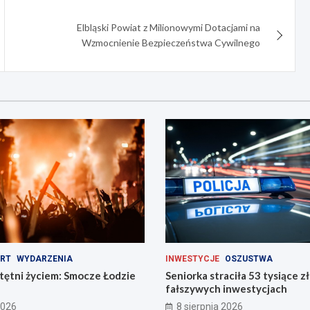
Elbląski Powiat z Milionowymi Dotacjami na
Wzmocnienie Bezpieczeństwa Cywilnego
RT
WYDARZENIA
INWESTYCJE
OSZUSTWA
tętni życiem: Smocze Łodzie
Seniorka straciła 53 tysiące z
fałszywych inwestycjach
2026
8 sierpnia 2026