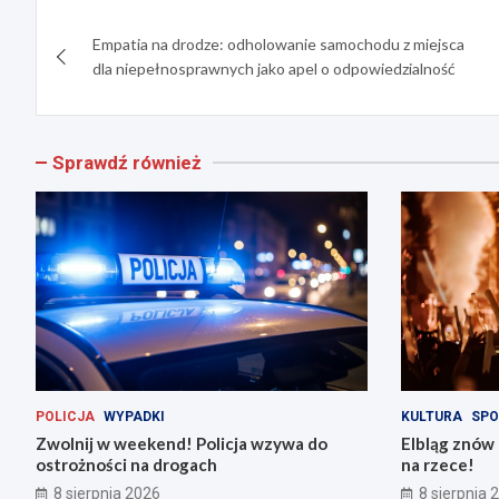
Nawigacja
Empatia na drodze: odholowanie samochodu z miejsca
wpisu
dla niepełnosprawnych jako apel o odpowiedzialność
Sprawdź również
POLICJA
WYPADKI
KULTURA
SPO
Zwolnij w weekend! Policja wzywa do
Elbląg znów 
ostrożności na drogach
na rzece!
8 sierpnia 2026
8 sierpnia 