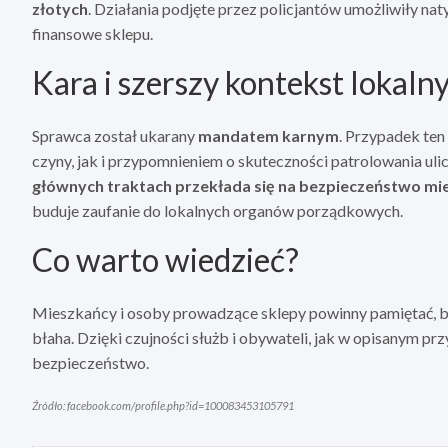
złotych
. Działania podjęte przez policjantów umożliwiły n
finansowe sklepu.
Kara i szerszy kontekst lokaln
Sprawca został ukarany
mandatem karnym
. Przypadek ten
czyny, jak i przypomnieniem o skuteczności patrolowania uli
głównych traktach przekłada się na bezpieczeństwo mi
buduje zaufanie do lokalnych organów porządkowych.
Co warto wiedzieć?
Mieszkańcy i osoby prowadzące sklepy powinny pamiętać, by 
błaha. Dzięki czujności służb i obywateli, jak w opisanym 
bezpieczeństwo.
Źródło: facebook.com/profile.php?id=100083453105791