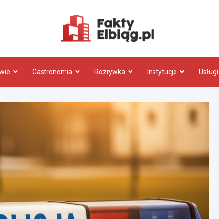
Fakty.El
wie
Gastronomia
Rozrywka
Instytucje
Usługi