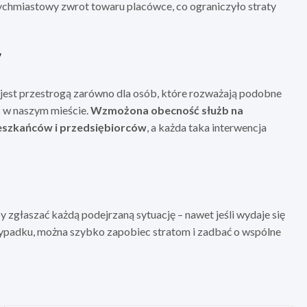
atychmiastowy zwrot towaru placówce, co ograniczyło straty
y
 jest przestrogą zarówno dla osób, które rozważają podobne
c w naszym mieście.
Wzmożona obecność służb na
eszkańców i przedsiębiorców
, a każda taka interwencja
zgłaszać każdą podejrzaną sytuację – nawet jeśli wydaje się
przypadku, można szybko zapobiec stratom i zadbać o wspólne