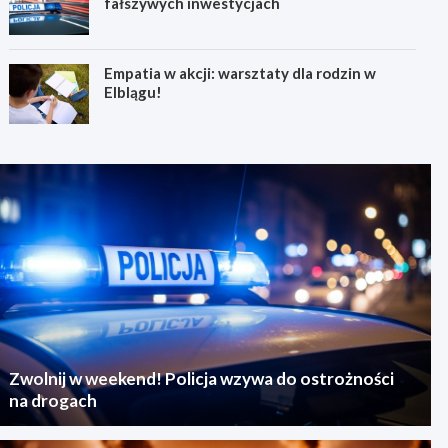
fałszywych inwestycjach
Empatia w akcji: warsztaty dla rodzin w
Elblągu!
Zwolnij w weekend! Policja wzywa do ostrożności
na drogach