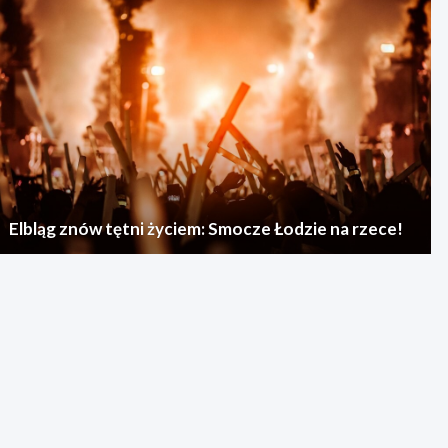
Elbląg znów tętni życiem: Smocze Łodzie na rzece!