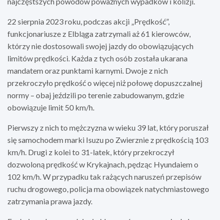
najczęstszych powodów poważnych wypadków i kolizji.
22 sierpnia 2023 roku, podczas akcji „Prędkość”,
funkcjonariusze z Elbląga zatrzymali aż 61 kierowców,
którzy nie dostosowali swojej jazdy do obowiązujących
limitów prędkości. Każda z tych osób została ukarana
mandatem oraz punktami karnymi. Dwoje z nich
przekroczyło prędkość o więcej niż połowę dopuszczalnej
normy – obaj jeździli po terenie zabudowanym, gdzie
obowiązuje limit 50 km/h.
Pierwszy z nich to mężczyzna w wieku 39 lat, który poruszał
się samochodem marki Isuzu po Zwierznie z prędkością 103
km/h. Drugi z kolei to 31-latek, który przekroczył
dozwoloną prędkość w Krykajnach, pędząc Hyundaiem o
102 km/h. W przypadku tak rażących naruszeń przepisów
ruchu drogowego, policja ma obowiązek natychmiastowego
zatrzymania prawa jazdy.