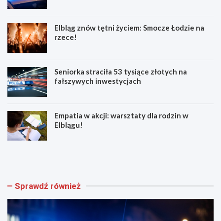
Elbląg znów tętni życiem: Smocze Łodzie na
rzece!
Seniorka straciła 53 tysiące złotych na
fałszywych inwestycjach
Empatia w akcji: warsztaty dla rodzin w
Elblągu!
Z
E
w
l
o
b
l
l
n
ą
Sprawdź również
i
g
j
z
w
n
w
ó