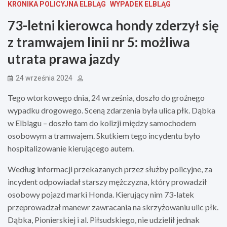
KRONIKA POLICYJNA ELBLĄG
WYPADEK ELBLĄG
73-letni kierowca hondy zderzył się
z tramwajem linii nr 5: możliwa
utrata prawa jazdy
24 września 2024
Tego wtorkowego dnia, 24 września, doszło do groźnego
wypadku drogowego. Sceną zdarzenia była ulica płk. Dąbka
w Elblągu – doszło tam do kolizji między samochodem
osobowym a tramwajem. Skutkiem tego incydentu było
hospitalizowanie kierującego autem.
Według informacji przekazanych przez służby policyjne, za
incydent odpowiadał starszy mężczyzna, który prowadził
osobowy pojazd marki Honda. Kierujący nim 73-latek
przeprowadzał manewr zawracania na skrzyżowaniu ulic płk.
Dąbka, Pionierskiej i al. Piłsudskiego, nie udzielił jednak