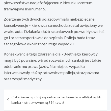
pierwszeństwa nadjeżdżającemu z kierunku centrum
tramwajowi linii numer 5.
Zderzenie tych dwóch pojazdów miało niebezpieczne
konsekwencje – kierowca samochodu został uwięziony we
wraku auta. Działania służb ratunkowych pozwoliły uwolnić
go i przetransportować do szpitala. Policja bada teraz
szczegółowe okoliczności tego wypadku.
Konsekwencje tego zdarzenia dla 73-letniego kierowcy
mogą być poważne, wśród rozważanych sankcji jest także
odebranie mu prawa jazdy. Na miejscu wypadku
interweniowały służby ratownicze: policja, straż pożarna
oraz zespół medyczny.
Nawigacja
Oskarżenie o próbę wysadzenia bankomatu w elbląskiej filii
wpisu
banku – straty wynoszą 314 tys. zł