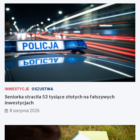
g
a
c
h
INWESTYCJE
OSZUSTWA
Seniorka straciła 53 tysiące złotych na fałszywych
inwestycjach
8 sierpnia 2026