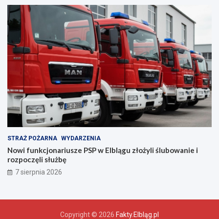
c
z
e
ń
s
t
w
a
!
STRAŻ POŻARNA
WYDARZENIA
Nowi funkcjonariusze PSP w Elblągu złożyli ślubowanie i
rozpoczęli służbę
7 sierpnia 2026
Copyright © 2026
Fakty.Elbląg.pl