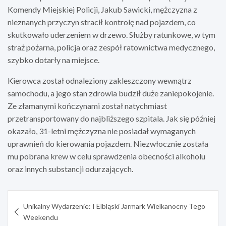
Komendy Miejskiej Policji, Jakub Sawicki, mężczyzna z
nieznanych przyczyn stracił kontrolę nad pojazdem, co
skutkowało uderzeniem w drzewo. Służby ratunkowe, w tym
straż pożarna, policja oraz zespół ratownictwa medycznego,
szybko dotarły na miejsce.
Kierowca został odnaleziony zakleszczony wewnątrz
samochodu, a jego stan zdrowia budził duże zaniepokojenie.
Ze złamanymi kończynami został natychmiast
przetransportowany do najbliższego szpitala. Jak się później
okazało, 31-letni mężczyzna nie posiadał wymaganych
uprawnień do kierowania pojazdem. Niezwłocznie została
mu pobrana krew w celu sprawdzenia obecności alkoholu
oraz innych substancji odurzających.
Nawigacja
Unikalny Wydarzenie: I Elbląski Jarmark Wielkanocny Tego
wpisu
Weekendu