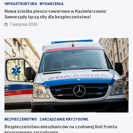
INFRASTRUKTURA
WYDARZENIA
e
ń
r
c
Nowa ścieżka pieszo-rowerowa w Kazimierzowie:
o
ó
Samorządy łączą siły dla bezpieczeństwa!
w
w
7 sierpnia 2026
a
n
w
a
K
c
a
z
z
o
i
ł
m
o
i
w
e
e
r
j
z
l
o
i
w
n
i
i
e
i
:
f
S
r
BEZPIECZEŃSTWO
ZARZĄDZANIE KRYZYSOWE
a
o
Bezpieczeństwo mieszkańców na czołowej linii frontu
m
n
kryzysowego zarządzania