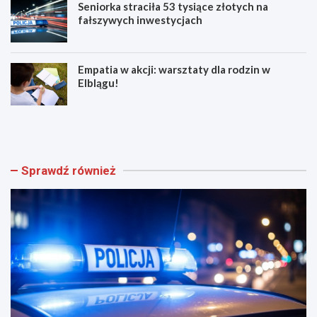
Seniorka straciła 53 tysiące złotych na
fałszywych inwestycjach
Empatia w akcji: warsztaty dla rodzin w
Elblągu!
Z
E
w
l
o
b
l
l
n
ą
Sprawdź również
i
g
j
z
w
n
w
ó
e
w
e
t
k
ę
e
t
n
n
d
i
!
ż