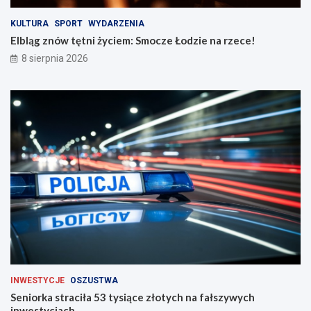
i
e
n
!
KULTURA
SPORT
WYDARZENIA
a
Elbląg znów tętni życiem: Smocze Łodzie na rzece!
d
8 sierpnia 2026
r
o
g
a
c
h
INWESTYCJE
OSZUSTWA
Seniorka straciła 53 tysiące złotych na fałszywych
inwestycjach