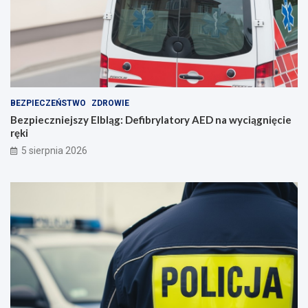
m
i
e
n
i
e
BEZPIECZEŃSTWO
ZDROWIE
Bezpieczniejszy Elbląg: Defibrylatory AED na wyciągnięcie
ręki
5 sierpnia 2026