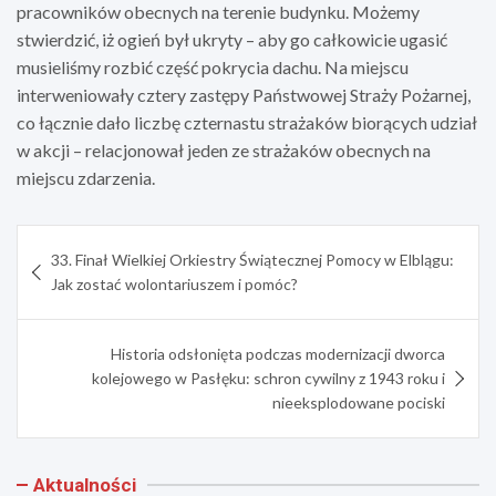
pracowników obecnych na terenie budynku. Możemy
stwierdzić, iż ogień był ukryty – aby go całkowicie ugasić
musieliśmy rozbić część pokrycia dachu. Na miejscu
interweniowały cztery zastępy Państwowej Straży Pożarnej,
co łącznie dało liczbę czternastu strażaków biorących udział
w akcji – relacjonował jeden ze strażaków obecnych na
miejscu zdarzenia.
Nawigacja
33. Finał Wielkiej Orkiestry Świątecznej Pomocy w Elblągu:
wpisu
Jak zostać wolontariuszem i pomóc?
Historia odsłonięta podczas modernizacji dworca
kolejowego w Pasłęku: schron cywilny z 1943 roku i
nieeksplodowane pociski
Aktualności