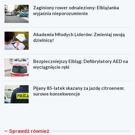
Zaginiony rower odnaleziony: Elblążanka
wyjaśnia nieporozumienie
Akademia Młodych Liderów: Zmieniaj swoją
dzielnicę!
Bezpieczniejszy Elbląg: Defibrylatory AED na
wyciągnięcie ręki
Pijany 85-latek skazany za jazdę citroenem:
surowe konsekwencje
Z
A
a
k
g
a
i
d
n
e
Sprawdź również
i
m