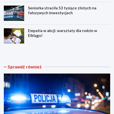
Seniorka straciła 53 tysiące złotych na
fałszywych inwestycjach
Empatia w akcji: warsztaty dla rodzin w
Elblągu!
Z
E
w
l
o
b
l
l
n
ą
Sprawdź również
i
g
j
z
w
n
w
ó
e
w
e
t
k
ę
e
t
n
n
d
i