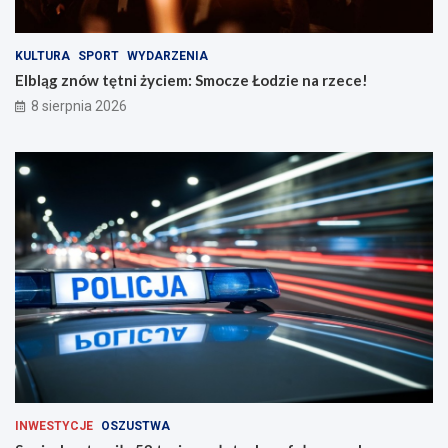
c
c
i
e
n
!
KULTURA
SPORT
WYDARZENIA
a
Elbląg znów tętni życiem: Smocze Łodzie na rzece!
d
8 sierpnia 2026
r
o
g
a
c
h
INWESTYCJE
OSZUSTWA