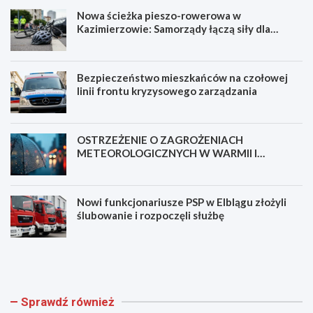
Nowa ścieżka pieszo-rowerowa w
Kazimierzowie: Samorządy łączą siły dla
bezpieczeństwa!
Bezpieczeństwo mieszkańców na czołowej
linii frontu kryzysowego zarządzania
OSTRZEŻENIE O ZAGROŻENIACH
METEOROLOGICZNYCH W WARMII I
MAZURACH
Nowi funkcjonariusze PSP w Elblągu złożyli
ślubowanie i rozpoczęli służbę
N
B
o
e
w
z
a
p
ś
i
Sprawdź również
c
e