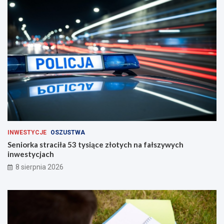
a
c
h
INWESTYCJE
OSZUSTWA
Seniorka straciła 53 tysiące złotych na fałszywych
inwestycjach
8 sierpnia 2026