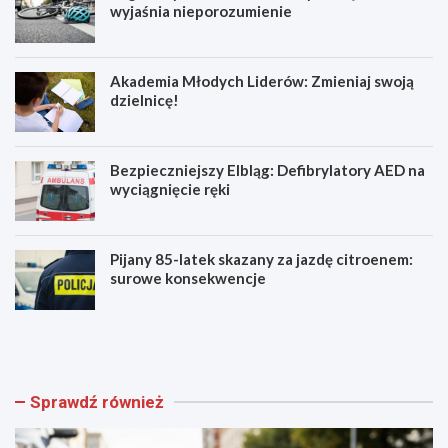
wyjaśnia nieporozumienie
Akademia Młodych Liderów: Zmieniaj swoją
dzielnicę!
Bezpieczniejszy Elbląg: Defibrylatory AED na
wyciągnięcie ręki
Pijany 85-latek skazany za jazdę citroenem:
surowe konsekwencje
Z
A
a
k
g
a
i
d
n
e
Sprawdź również
i
m
o
i
n
a