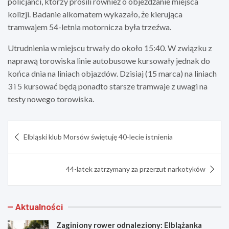
policjanci, którzy prosili również o objeżdżanie miejsca
kolizji. Badanie alkomatem wykazało, że kierująca
tramwajem 54-letnia motornicza była trzeźwa.
Utrudnienia w miejscu trwały do około 15:40. W związku z
naprawą torowiska linie autobusowe kursowały jednak do
końca dnia na liniach objazdów. Dzisiaj (15 marca) na liniach
3 i 5 kursować będą ponadto starsze tramwaje z uwagi na
testy nowego torowiska.
Nawigacja
Elbląski klub Morsów świętuję 40-lecie istnienia
wpisu
44-latek zatrzymany za przerzut narkotyków
Aktualności
Zaginiony rower odnaleziony: Elblążanka