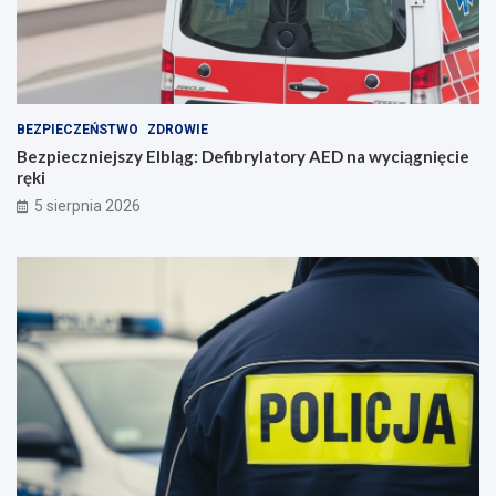
e
n
i
e
BEZPIECZEŃSTWO
ZDROWIE
Bezpieczniejszy Elbląg: Defibrylatory AED na wyciągnięcie
ręki
5 sierpnia 2026