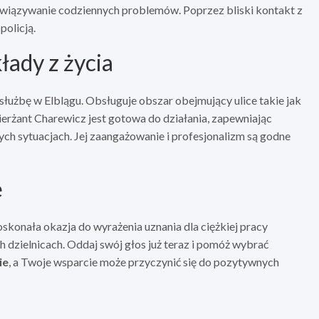
związywanie codziennych problemów. Poprzez bliski kontakt z
policją.
łady z życia
 służbę w Elblągu. Obsługuje obszar obejmujący ulice takie jak
sierżant Charewicz jest gotowa do działania, zapewniając
ch sytuacjach. Jej zaangażowanie i profesjonalizm są godne
ę
oskonała okazja do wyrażenia uznania dla ciężkiej pracy
h dzielnicach. Oddaj swój głos już teraz i pomóż wybrać
ie
, a Twoje wsparcie może przyczynić się do pozytywnych