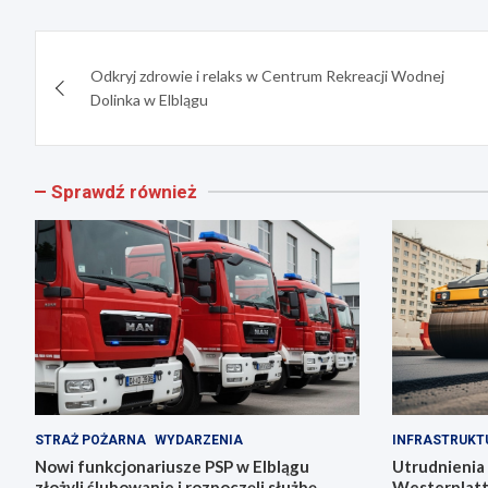
Nawigacja
Odkryj zdrowie i relaks w Centrum Rekreacji Wodnej
wpisu
Dolinka w Elblągu
Sprawdź również
STRAŻ POŻARNA
WYDARZENIA
INFRASTRUKT
Nowi funkcjonariusze PSP w Elblągu
Utrudnienia 
złożyli ślubowanie i rozpoczęli służbę
Westerplatt