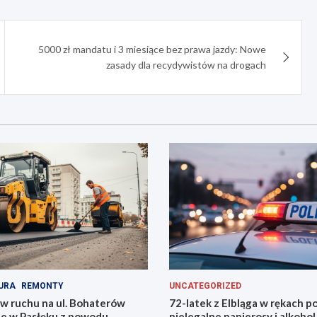
5000 zł mandatu i 3 miesiące bez prawa jazdy: Nowe
zasady dla recydywistów na drogach
URA
REMONTY
UNCATEGORIZED
w ruchu na ul. Bohaterów
72-latek z Elbląga w rękach pol
e w Pasłęku z powodu
nielegalne papierosy i alkohol