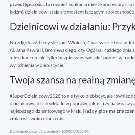
przestępczości
; to również edukacja mieszkańców oraz ro
ludźmi, dzielnicowi stają się mostem łączącym społeczność z 
Dzielnicowi w działaniu: Przyk
Na zdjęciu widzimy sierżant Wiolettę Charewicz, która pełni
Al. Jana Pawła II, Broniewskiego, czy Ogólna. Każdego dnia 
mieszkańcom nie tylko bezpieczeństwo, ale i pomoc w trudny
wyróżnienia w plebiscycie.
Twoja szansa na realną zmian
#SuperDzielnicowy2026 to nie tylko plebiscyt, ale również d
dzielnicowych i ich wkładu w poprawę jakości życia w naszyc
najlepszego dzielnicowego w kraju.
Każdy głos ma znaczen
zmian w Twoim otoczeniu.
Źródło: facebook.com/profile.php?id=100083453105791