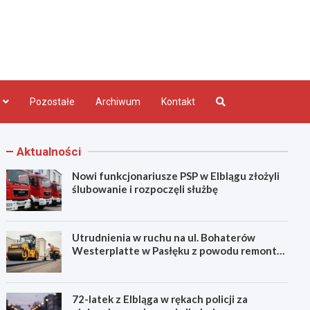
bląg.pl
Pozostałe
Archiwum
Kontakt
Aktualności
Nowi funkcjonariusze PSP w Elblągu złożyli
ślubowanie i rozpoczęli służbę
Utrudnienia w ruchu na ul. Bohaterów
Westerplatte w Pasłęku z powodu remontu
asfaltu
72-latek z Elbląga w rękach policji za