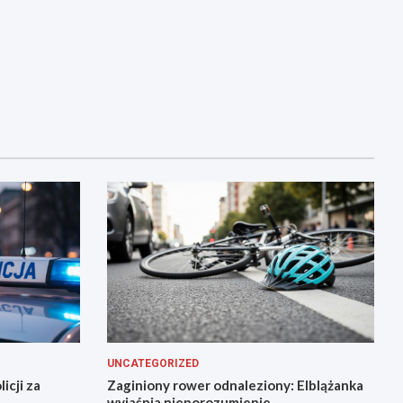
UNCATEGORIZED
icji za
Zaginiony rower odnaleziony: Elblążanka
wyjaśnia nieporozumienie