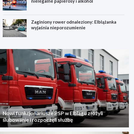
nielegalne papierosy i alkohol
Zaginiony rower odnaleziony: Elblążanka
wyjaśnia nieporozumienie
Nowi funkcjonariusze PSP w Elblągu złożyli
ślubowanie i rozpoczęli służbę