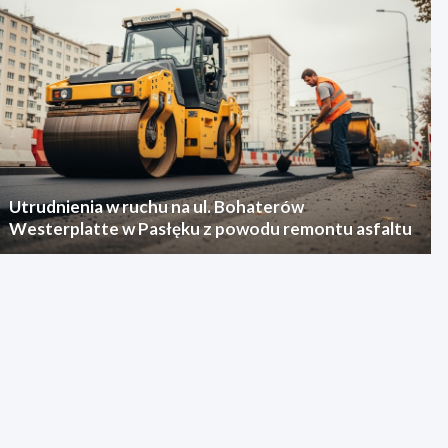
Utrudnienia w ruchu na ul. Bohaterów
Westerplatte w Pasłęku z powodu remontu asfaltu