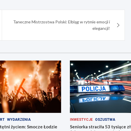
Taneczne Mistrzostwa Polski: Elbląg w rytmie emocji i
elegancji!
RT
WYDARZENIA
INWESTYCJE
OSZUSTWA
tętni życiem: Smocze Łodzie
Seniorka straciła 53 tysiące z