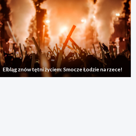
Elbląg znów tętni życiem: Smocze Łodzie na rzece!