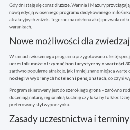
Gdy dni stają się coraz dłuższe, Warmia i Mazury przyciągaj
nową edycją wiosennego programu dedykowanego miłośnik
atrakcyjnych zniżek. Tegoroczna odsłona akcji pozwala odkryw
warunkach.
Nowe możliwości dla zwiedza
W ramach wiosennego programu przygotowano ofertę specjal
uczestnik może otrzymać bon turystyczny o wartości 300
zarówno popularne atrakcje, jak i mniej znane miejsca war
noclegi w wybranych hotelach i pensjonatach
, co czyni 
Program skierowany jest do szerokiego grona – zarówno rodzi
doceniają naturę, regionalną kuchnię czy lokalny folklor. Dzi
preferowany styl wypoczynku.
Zasady uczestnictwa i terminy