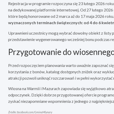
Rejestracja w programie rozpoczyna się 23 lutego 2026 roku
na dedykowanej platformie internetowej. Od 27 lutego 2026
które będą honorowane od 2 marca aż do 17 maja 2026 roku.
wyznaczonych terminach świątecznych: od 4 do 6 kwietni
Uprawnieni uczestnicy mogą wybrać dowolny obiekt z listy pa
przedstawienie wygenerowanego wcześniej bonu podczas reze
Przygotowanie do wiosenneg
Przed rozpoczęciem planowania warto uważnie zapoznać się 
korzystania z bonów, katalog dostępnych zniżek oraz wykl
atrakcji pozwoli uniknąć rozczarowań i w pełni wykorzystać
Wiosna na Warmii i Mazurach zapowiada się wyjątkowo atrak
odpoczynek. Dzięki dobrze przygotowanej ofercie programo
zyskać niezapomniane wspomnienia z jednego z najpiękniejsz
Źródło: facebook.com/GminaMlynary