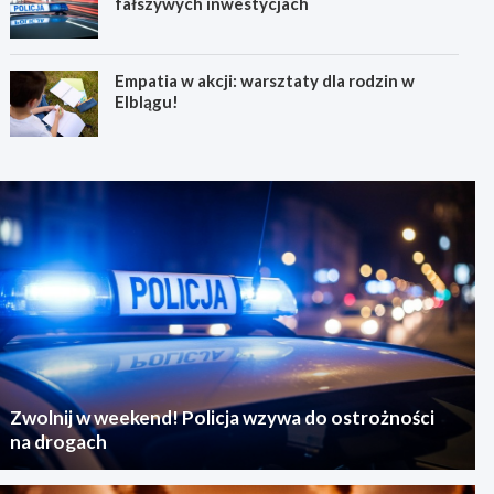
fałszywych inwestycjach
Empatia w akcji: warsztaty dla rodzin w
Elblągu!
Zwolnij w weekend! Policja wzywa do ostrożności
na drogach