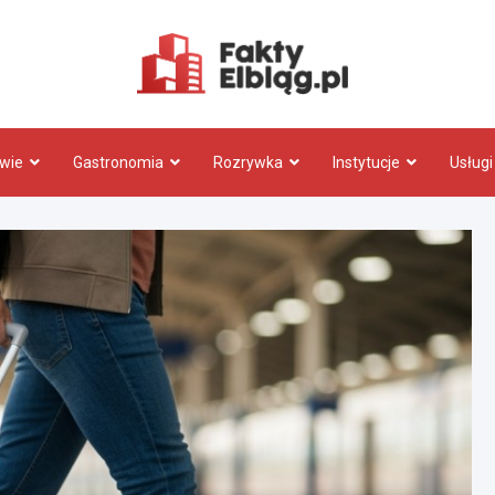
Fakty.El
wie
Gastronomia
Rozrywka
Instytucje
Usługi