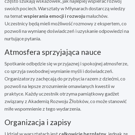
często szukają wskazówek, jak najlepiej wspierać rozwój
swoich pociech. Warsztaty w Młynarach dostarczą wiedzy
na temat
wspierania emocji i rozwoju
maluchów.
Uczestnicy będą mieli możliwość rozmowy z ekspertem, co
pozwoli na wymianę doświadczeń i uzyskanie odpowiedzi na
nurtujące pytania.
Atmosfera sprzyjająca nauce
Spotkanie odbędzie się w przyjaznej i spokojnej atmosferze,
co sprzyja swobodnej wymianie myśli i doświadczeń.
Organizatorzy zachęcają do przybycia razem z dziećmi, co
pozwoli na lepsze zrozumienie omawianych kwestii w
praktyce. Każdy uczestnik otrzyma pamiątkowy gadżet
związany z Akademią Rozwoju Żłobków, co może stanowić
miłe wspomnienie z tego wydarzenia.
Organizacja i zapisy
Udział w warsztatach jest
całkowicie bezpłatny
, jednak ze