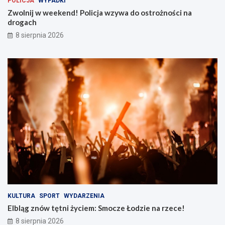
POLICJA
WYPADKI
j
:
a
S
Zwolnij w weekend! Policja wzywa do ostrożności na
w
m
drogach
z
o
8 sierpnia 2026
y
c
w
z
a
e
d
Ł
o
o
o
d
s
z
t
i
r
e
o
n
ż
a
n
r
o
z
ś
e
c
c
i
e
n
!
KULTURA
SPORT
WYDARZENIA
a
Elbląg znów tętni życiem: Smocze Łodzie na rzece!
d
8 sierpnia 2026
r