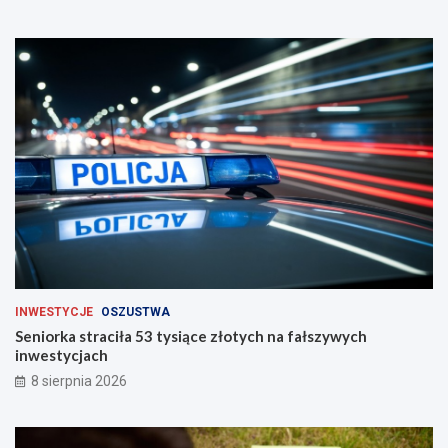
o
g
a
c
h
INWESTYCJE
OSZUSTWA
Seniorka straciła 53 tysiące złotych na fałszywych
inwestycjach
8 sierpnia 2026