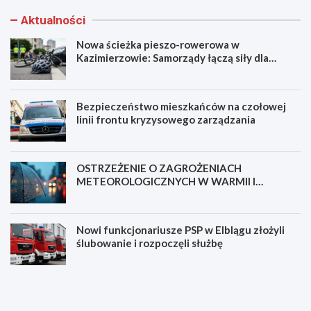
Aktualności
Nowa ścieżka pieszo-rowerowa w
Kazimierzowie: Samorządy łączą siły dla
bezpieczeństwa!
Bezpieczeństwo mieszkańców na czołowej
linii frontu kryzysowego zarządzania
OSTRZEŻENIE O ZAGROŻENIACH
METEOROLOGICZNYCH W WARMII I
MAZURACH
Nowi funkcjonariusze PSP w Elblągu złożyli
ślubowanie i rozpoczęli służbę
N
B
o
e
w
z
a
p