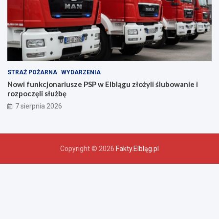
a
!
STRAŻ POŻARNA
WYDARZENIA
Nowi funkcjonariusze PSP w Elblągu złożyli ślubowanie i
rozpoczęli służbę
7 sierpnia 2026
Copyright © 2026
Fakty.Elbląg.pl