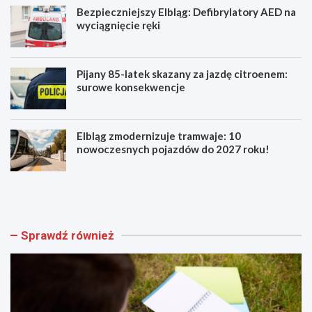
Bezpieczniejszy Elbląg: Defibrylatory AED na
wyciągnięcie ręki
Pijany 85-latek skazany za jazdę citroenem:
surowe konsekwencje
Elbląg zmodernizuje tramwaje: 10
nowoczesnych pojazdów do 2027 roku!
A
B
k
e
a
z
d
p
e
i
Sprawdź również
m
e
i
c
a
z
M
n
ł
i
o
e