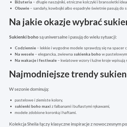
Biżuteria
– długie naszyjniki, etniczne kolczyki i bransoletki ide
Obuwie
– sandały, kowbojki albo espadryle świetnie pasują do 
Na jakie okazje wybrać suki
Sukienki boho
są uniwersalne i pasują do wielu sytuacji:
Codziennie
– lekkie i wygodne modele sprawdzą się na spacer c
Na wesele
– elegancka, zwiewna
sukienka boho
w pastelowym o
Na wakacje i festiwale
– kwiatowe wzory i luźne kroje wpisują si
Najmodniejsze trendy sukie
W sezonie dominują:
pastelowe i ziemiste kolory,
sukienki boho maxi
z falbanami i bufiastymi rękawami,
modele zdobione koronką i haftami.
Kolekcja Sheila łączy klasyczne inspiracje z nowoczesnym po