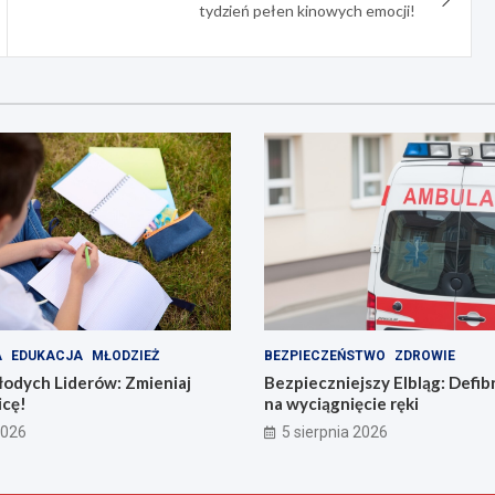
tydzień pełen kinowych emocji!
A
EDUKACJA
MŁODZIEŻ
BEZPIECZEŃSTWO
ZDROWIE
odych Liderów: Zmieniaj
Bezpieczniejszy Elbląg: Defib
icę!
na wyciągnięcie ręki
2026
5 sierpnia 2026