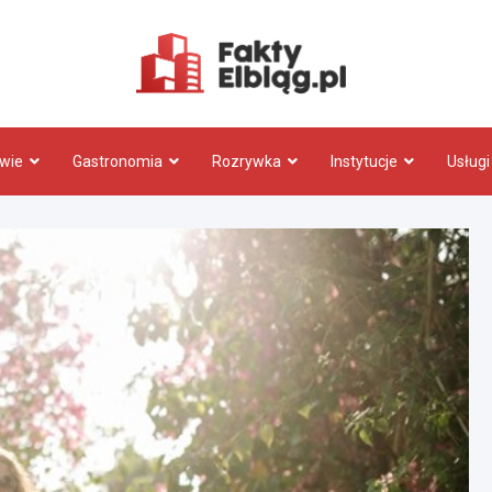
Fakty.El
wie
Gastronomia
Rozrywka
Instytucje
Usługi