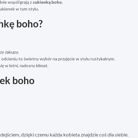
alnie współgrają z
sukienką boho
.
sukienek w tym stylu.
enkę boho?
zy zakupy.
dcieniu to świetny wybór na przyjęcie w stylu rustykalnym.
ę w letni, radosny klimat.
nek boho
dejściem, dzięki czemu każda kobieta znajdzie coś dla siebie.