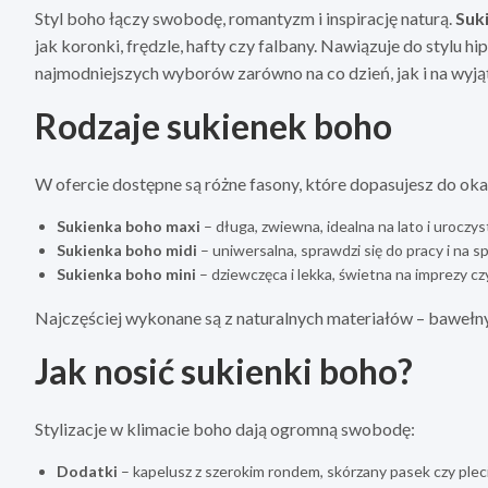
Styl boho łączy swobodę, romantyzm i inspirację naturą.
Suk
jak koronki, frędzle, hafty czy falbany. Nawiązuje do stylu hi
najmodniejszych wyborów zarówno na co dzień, jak i na wyj
Rodzaje sukienek boho
W ofercie dostępne są różne fasony, które dopasujesz do okaz
Sukienka boho maxi
– długa, zwiewna, idealna na lato i uroczys
Sukienka boho midi
– uniwersalna, sprawdzi się do pracy i na sp
Sukienka boho mini
– dziewczęca i lekka, świetna na imprezy cz
Najczęściej wykonane są z naturalnych materiałów – bawełny,
Jak nosić sukienki boho?
Stylizacje w klimacie boho dają ogromną swobodę:
Dodatki
– kapelusz z szerokim rondem, skórzany pasek czy plecio