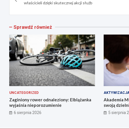
wpisu
właścicieli dzięki skutecznej akcji służb
Sprawdź również
UNCATEGORIZED
AKTYWIZACJ
Zaginiony rower odnaleziony: Elblążanka
Akademia Mł
wyjaśnia nieporozumienie
swoją dzieln
6 sierpnia 2026
5 sierpnia 