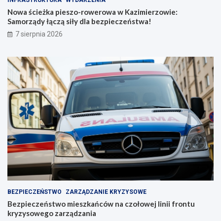
e
ń
r
c
Nowa ścieżka pieszo-rowerowa w Kazimierzowie:
o
ó
Samorządy łączą siły dla bezpieczeństwa!
w
w
7 sierpnia 2026
a
n
w
a
K
c
a
z
z
o
i
ł
m
o
i
w
e
e
r
j
z
l
o
i
w
n
i
i
e
i
:
f
S
r
BEZPIECZEŃSTWO
ZARZĄDZANIE KRYZYSOWE
a
o
Bezpieczeństwo mieszkańców na czołowej linii frontu
m
n
kryzysowego zarządzania
o
t