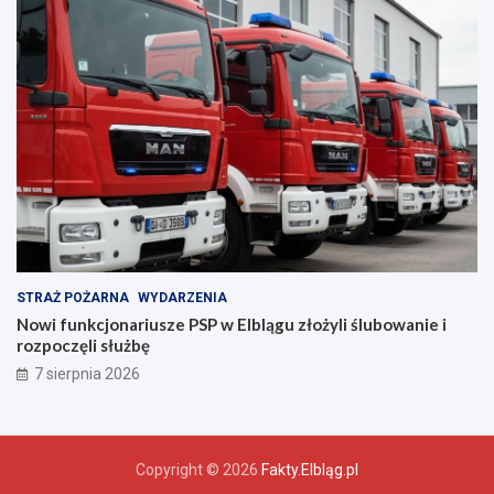
c
z
e
ń
s
t
w
a
!
STRAŻ POŻARNA
WYDARZENIA
Nowi funkcjonariusze PSP w Elblągu złożyli ślubowanie i
rozpoczęli służbę
7 sierpnia 2026
Copyright © 2026
Fakty.Elbląg.pl