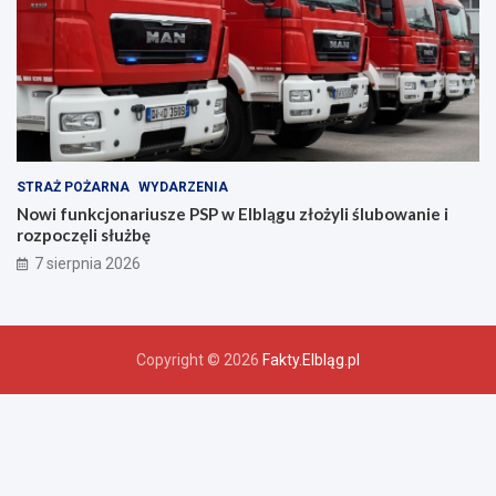
w
a
!
STRAŻ POŻARNA
WYDARZENIA
Nowi funkcjonariusze PSP w Elblągu złożyli ślubowanie i
rozpoczęli służbę
7 sierpnia 2026
Copyright © 2026
Fakty.Elbląg.pl