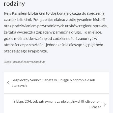
rodziny
Rejs Kanałem Elbląskim to doskonała okazja do spędzenia
czasu z bliskimi. Połączenie relaksu z odkrywaniem historii
oraz podziwianiem przyrodniczych uroków regionu sprawia,
że taka wycieczka zapada w pamięć na długo. To miejsce,
gdzie można oderwać się od codzienności i zanurzyć w
atmosferze przeszłości, jednocześnie ciesząc się pięknem
otaczającego krajobrazu.
Źródło: facebook.com/MOSiRElblag
Nawigacja
Bezpieczny Senior: Debata w Elblągu o ochronie osób
wpisu
starszych
Elbląg: 20-latek zatrzymany za nielegalny drift citroenem
Picasso