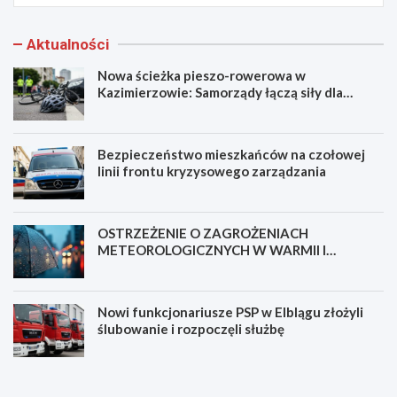
Aktualności
Nowa ścieżka pieszo-rowerowa w
Kazimierzowie: Samorządy łączą siły dla
bezpieczeństwa!
Bezpieczeństwo mieszkańców na czołowej
linii frontu kryzysowego zarządzania
OSTRZEŻENIE O ZAGROŻENIACH
METEOROLOGICZNYCH W WARMII I
MAZURACH
Nowi funkcjonariusze PSP w Elblągu złożyli
ślubowanie i rozpoczęli służbę
N
B
o
e
w
z