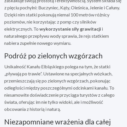
zaskakuje swoją prostotą i efektywnością. System składa się
z pięciu pochylni: Buczyniec, Kąty, Oleśnica, Jelenie i Całuny.
Dzięki nim statki pokonują niemal 100 metrów różnicy
poziomów, nie korzystając z pomp czy silników
elektrycznych. To
wykorzystanie siły grawitacji
i
naturalnego przepływu wody sprawia, że rejs statkiem
nabiera zupełnie nowego wymiaru.
Podróż po zielonych wzgórzach
Unikalność Kanału Elbląskiego polega na tym, że statki
„pływają po trawie”. Ustawione na specjalnych wózkach,
przemieszczają się po zielonych wzgórzach, pokonując
odległości między poszczególnymi odcinkami kanału. To
niesamowite doświadczenie przyciąga turystów z całego
świata, oferując im nie tylko widoki, ale i możliwość
obcowania z historią i naturą.
Niezapomniane wrażenia dla całej