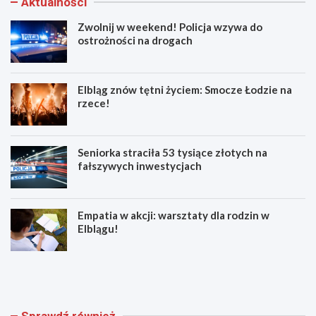
Aktualności
Zwolnij w weekend! Policja wzywa do
ostrożności na drogach
Elbląg znów tętni życiem: Smocze Łodzie na
rzece!
Seniorka straciła 53 tysiące złotych na
fałszywych inwestycjach
Empatia w akcji: warsztaty dla rodzin w
Elblągu!
Z
E
w
l
o
b
l
l
n
ą