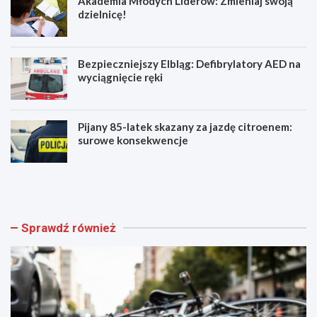
Akademia Młodych Liderów: Zmieniaj swoją
dzielnicę!
Bezpieczniejszy Elbląg: Defibrylatory AED na
wyciągnięcie ręki
Pijany 85-latek skazany za jazdę citroenem:
surowe konsekwencje
Z
A
a
k
g
a
i
d
n
e
Sprawdź również
i
m
o
i
n
a
y
M
r
ł
o
o
w
d