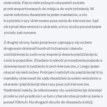
stukrotnie. Pięciu nietrzeźwych obywateli zostało
przetransportowanych do miejsca do wytrzeźwienia. W
sumie nałożono dwadzieścia jeden mandatów, a sto
trzydzieści razy skierowano pouczenia do kierowców. Sąd
otrzymał dwa wnioski o ukaranie, a trzy osoby poszukiwane
zostały zatrzymane.
Z drugiej strony, funkcjonariusze zajmujący się ruchem
drogowym dokonali kontroli tożsamości dwustu
sześćdziesięciu osób oraz inspekcji dwustu pięćdziesięciu
sześciu pojazdów. Zbadano trudność prowadzenia pojazdu u
dziewięciuset trzydziestu trzech kierowców, z czego jeden
okazał się nietrzeźwy. Policjanci nałożyli sto pięćdziesiąt trzy
mandaty, skierowali do sądu dwadzieścia osiem wniosków o
ukaranie i pięćdziesiąt dwa razy pouczyli kierowców.
Nadmienić należy, że odnotowano sto sześćdziesiąt dziewięć
przekroczeń prędkości, w tym czterokrotne przekroczenie o
ponad 50km/h. Na drogach doszło do dwunastu kolizji.