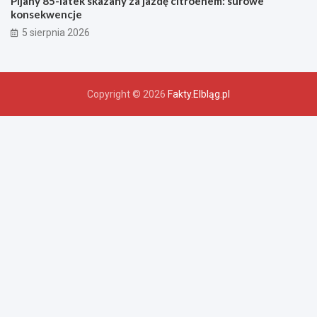
Pijany 85-latek skazany za jazdę citroenem: surowe
konsekwencje
5 sierpnia 2026
Copyright © 2026
Fakty.Elbląg.pl