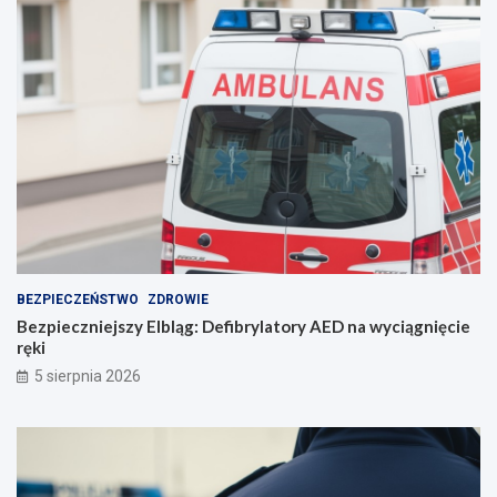
p
o
r
o
z
u
m
i
e
n
i
e
BEZPIECZEŃSTWO
ZDROWIE
Bezpieczniejszy Elbląg: Defibrylatory AED na wyciągnięcie
ręki
5 sierpnia 2026