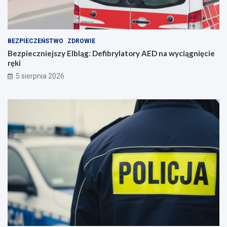
i
e
BEZPIECZEŃSTWO
ZDROWIE
Bezpieczniejszy Elbląg: Defibrylatory AED na wyciągnięcie
ręki
5 sierpnia 2026