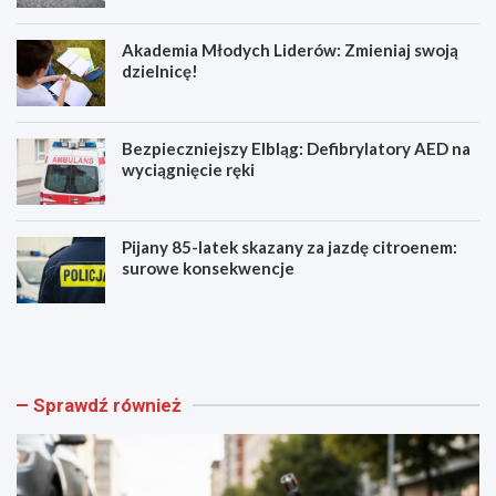
Akademia Młodych Liderów: Zmieniaj swoją
dzielnicę!
Bezpieczniejszy Elbląg: Defibrylatory AED na
wyciągnięcie ręki
Pijany 85-latek skazany za jazdę citroenem:
surowe konsekwencje
Z
A
a
k
g
a
i
d
n
e
Sprawdź również
i
m
o
i
n
a
y
M
r
ł