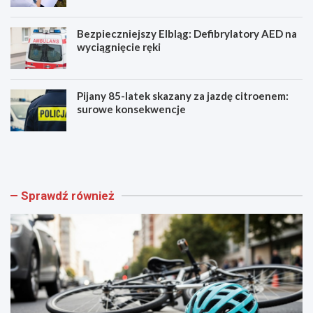
Bezpieczniejszy Elbląg: Defibrylatory AED na
wyciągnięcie ręki
Pijany 85-latek skazany za jazdę citroenem:
surowe konsekwencje
Z
A
a
k
g
a
i
d
n
e
Sprawdź również
i
m
o
i
n
a
y
M
r
ł
o
o
w
d
e
y
r
c