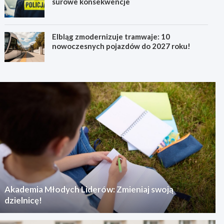
surowe konsekwencje
Elbląg zmodernizuje tramwaje: 10
nowoczesnych pojazdów do 2027 roku!
Akademia Młodych Liderów: Zmieniaj swoją
dzielnicę!