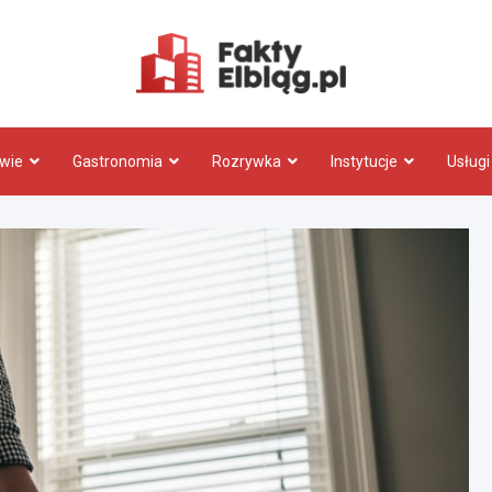
Fakty.El
wie
Gastronomia
Rozrywka
Instytucje
Usługi