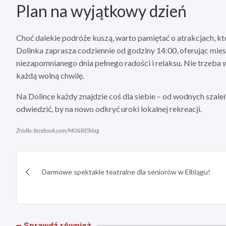
Plan na wyjątkowy dzień
Choć dalekie podróże kuszą, warto pamiętać o atrakcjach, kt
Dolinka zaprasza codziennie od godziny 14:00, oferując mi
niezapomnianego dnia pełnego radości i relaksu. Nie trzeba
każdą wolną chwilę.
Na Dolince każdy znajdzie coś dla siebie – od wodnych szale
odwiedzić, by na nowo odkryć uroki lokalnej rekreacji.
Źródło: facebook.com/MOSiRElblag
Nawigacja
Darmowe spektakle teatralne dla seniorów w Elblągu!
wpisu
Sprawdź również