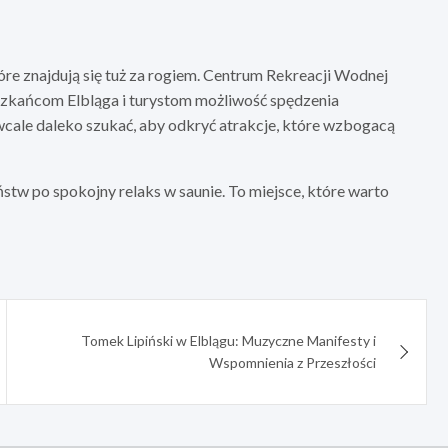
óre znajdują się tuż za rogiem. Centrum Rekreacji Wodnej
eszkańcom Elbląga i turystom możliwość spędzenia
 wcale daleko szukać, aby odkryć atrakcje, które wzbogacą
ństw po spokojny relaks w saunie. To miejsce, które warto
Tomek Lipiński w Elblągu: Muzyczne Manifesty i
Wspomnienia z Przeszłości