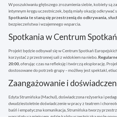
W poszukiwaniu głębszego zrozumienia siebie, kobiety są z
intymnym kręgu uczestniczek, będą miały okazję odkrywać sw
Spotkania te staną się przestrzenią do odkrywania, słuc
bezpieczeństwa i wzajemnego wsparcia.
Spotkania w Centrum Spotkań
Projekt będzie odbywał się w Centrum Spotkań Europejskich
korzystać z przestronnej sali z widokiem na niebo.
Regularne
20:00
, oferując czas na refleksję i twórczą eksplorację. Pro
dostosowane do potrzeb grupy – możliwy jest spektakl, eti
Zaangażowanie i doświadczen
Edyta Strumińska (Machul), doświadczona reżyserka i pedago
dwudziestoletnie doświadczenie w pracy z teatrem i choreoter
baśń i empatyczna komunikacja, Strumińska tworzy przestrze
warsztaty są miejscem, gdzie każda uczestniczka może opowie