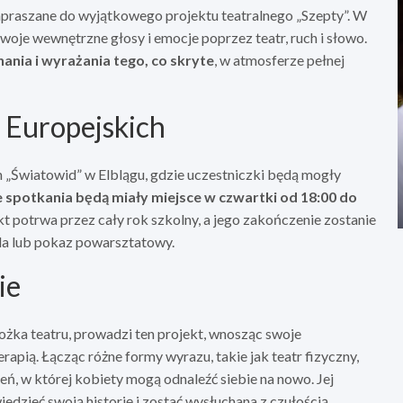
apraszane do wyjątkowego projektu teatralnego „Szepty”. W
oje wewnętrzne głosy i emocje poprzez teatr, ruch i słowo.
hania i wyrażania tego, co skryte
, w atmosferze pełnej
 Europejskich
 „Światowid” w Elblągu, gdzie uczestniczki będą mogły
 spotkania będą miały miejsce w czwartki od 18:00 do
jekt potrwa przez cały rok szkolny, a jego zakończenie zostanie
uda lub pokaz powarsztatowy.
ie
żka teatru, prowadzi ten projekt, wnosząc swoje
apią. Łącząc różne formy wyrazu, takie jak teatr fizyczny,
ń, w której kobiety mogą odnaleźć siebie na nowo. Jej
dzieć swoją historię i zostać wysłuchana z czułością.