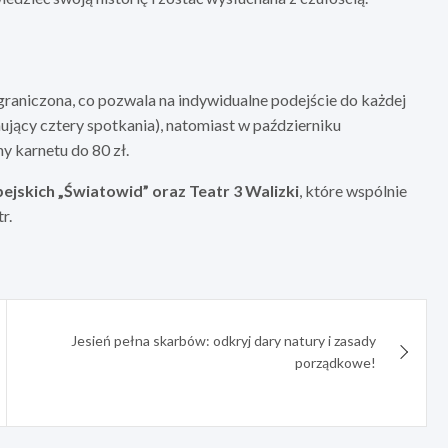
 ograniczona, co pozwala na indywidualne podejście do każdej
mujący cztery spotkania), natomiast w październiku
y karnetu do 80 zł.
jskich „Światowid” oraz Teatr 3 Walizki
, które wspólnie
r.
Jesień pełna skarbów: odkryj dary natury i zasady
porządkowe!