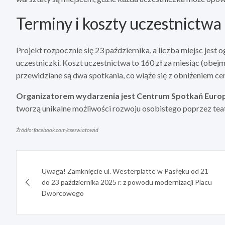
Terminy i koszty uczestnictwa
Projekt rozpocznie się 23 października, a liczba miejsc jest
uczestniczki. Koszt uczestnictwa to 160 zł za miesiąc (obej
przewidziane są dwa spotkania, co wiąże się z obniżeniem cen
Organizatorem wydarzenia jest Centrum Spotkań Europe
tworzą unikalne możliwości rozwoju osobistego poprzez teat
Źródło: facebook.com/cseswiatowid
Nawigacja
Uwaga! Zamknięcie ul. Westerplatte w Pasłęku od 21
wpisu
do 23 października 2025 r. z powodu modernizacji Placu
Dworcowego