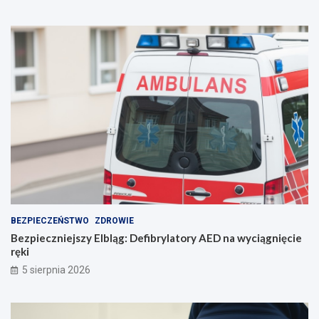
i
!
e
p
o
r
o
z
u
m
i
e
n
i
e
BEZPIECZEŃSTWO
ZDROWIE
Bezpieczniejszy Elbląg: Defibrylatory AED na wyciągnięcie
ręki
5 sierpnia 2026