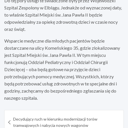
Do tej pory usługi te świadczone były przez Wojewódzki
Szpital Zespolony w Elblągu. Jednakże od wyznaczonej daty,
to właśnie Szpital Miejski św. Jana Pawła II będzie
odpowiedzialny za opiekę zdrowotną dzieci w czasie nocy
oraz świąt.
Wsparcie medyczne dla młodych pacjentów będzie
dostarczane na ulicy Komeńskiego 35, gdzie zlokalizowany
jest Szpital Miejski św. Jana Pawła II. W tym miejscu
funkcjonują Oddział Pediatryczny i Oddział Chirurgii
Dziecięcej – oba będą gotowe na przyjęcie dzieci
potrzebujących pomocy medycznej. Wszystkich, którzy
będą potrzebować usług zdrowotnych w te specjalne dni i
godziny, zachęcamy do bezpośredniego zgłaszania się do
naszego szpitala.
Nawigacja
Decydujący ruch w kierunku modernizacji torów
wpisu
tramwajowych i nabycia nowych wagonów