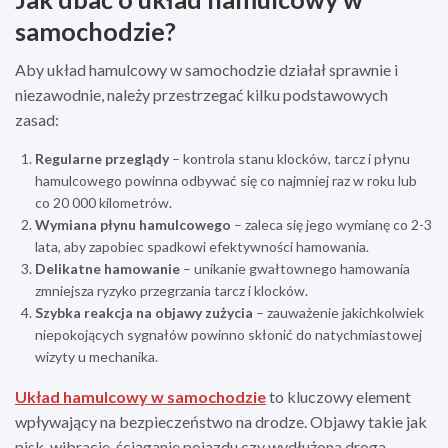
samochodzie?
Aby układ hamulcowy w samochodzie działał sprawnie i
niezawodnie, należy przestrzegać kilku podstawowych
zasad:
Regularne przeglądy
– kontrola stanu klocków, tarcz i płynu
hamulcowego powinna odbywać się co najmniej raz w roku lub
co 20 000 kilometrów.
Wymiana płynu hamulcowego
– zaleca się jego wymianę co 2-3
lata, aby zapobiec spadkowi efektywności hamowania.
Delikatne hamowanie
– unikanie gwałtownego hamowania
zmniejsza ryzyko przegrzania tarcz i klocków.
Szybka reakcja na objawy zużycia
– zauważenie jakichkolwiek
niepokojących sygnałów powinno skłonić do natychmiastowej
wizyty u mechanika.
Układ hamulcowy w samochodzie
to kluczowy element
wpływający na bezpieczeństwo na drodze. Objawy takie jak
pisk, wibracje, ściąganie pojazdu czy wydłużona droga