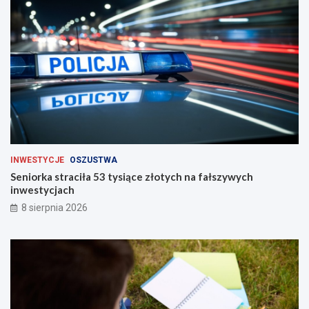
h
INWESTYCJE
OSZUSTWA
Seniorka straciła 53 tysiące złotych na fałszywych
inwestycjach
8 sierpnia 2026