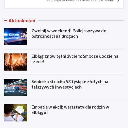
Aktualności
Zwolnij w weekend! Policja wzywa do
ostrożności na drogach
Elbląg znów tętni życiem: Smocze Łodzie na
rzece!
Seniorka straciła 53 tysiące złotych na
fałszywych inwestycjach
Empatia w akcji: warsztaty dla rodzin w
Elblągu!
Z
E
w
l