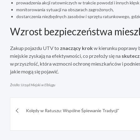
prowadzenia akcji ratowniczych w trakcie powodzi i innych klęs
monitorowania sytuacji na obszarach zagrożonych,
dostarczenia niezbędnych zasobów i sprzętu ratunkowego, gdzie
Wzrost bezpieczeństwa miesz
Zakup pojazdu UTV to
znaczący krok
w kierunku poprawy b
miejskie zyskają na efektywności, co przełoży się na
skutecz
w przyszłość, która wzmocni ochronę mieszkańców i podnie
jakie mogą się pojawić.
Źródło: Urząd Miejski w Elblągu
Nawigacja
Kolędy w Ratuszu: Wspólne Śpiewanie Tradycji”
wpisu