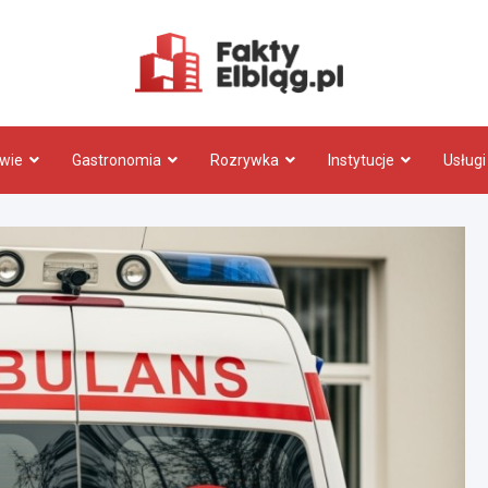
Fakty.El
wie
Gastronomia
Rozrywka
Instytucje
Usługi