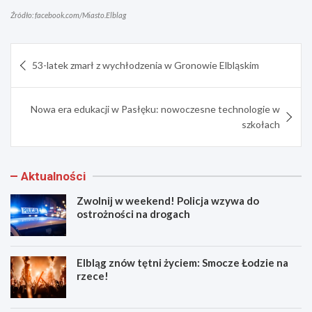
Źródło: facebook.com/Miasto.Elblag
Nawigacja
53-latek zmarł z wychłodzenia w Gronowie Elbląskim
wpisu
Nowa era edukacji w Pasłęku: nowoczesne technologie w
szkołach
Aktualności
Zwolnij w weekend! Policja wzywa do
ostrożności na drogach
Elbląg znów tętni życiem: Smocze Łodzie na
rzece!