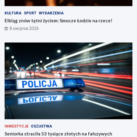
c
c
i
e
n
!
KULTURA
SPORT
WYDARZENIA
a
Elbląg znów tętni życiem: Smocze Łodzie na rzece!
d
8 sierpnia 2026
r
o
g
a
c
h
INWESTYCJE
OSZUSTWA
Seniorka straciła 53 tysiące złotych na fałszywych