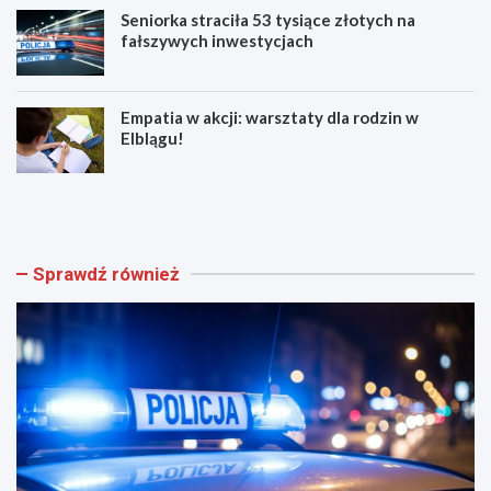
Seniorka straciła 53 tysiące złotych na
fałszywych inwestycjach
Empatia w akcji: warsztaty dla rodzin w
Elblągu!
Z
E
w
l
o
b
l
l
n
ą
Sprawdź również
i
g
j
z
w
n
w
ó
e
w
e
t
k
ę
e
t
n
n
d
i
!
ż