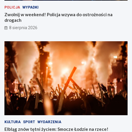
c
m
POLICJA
WYPADKI
j
:
a
S
Zwolnij w weekend! Policja wzywa do ostrożności na
w
m
drogach
z
o
8 sierpnia 2026
y
c
w
z
a
e
d
Ł
o
o
o
d
s
z
t
i
r
e
o
n
ż
a
n
r
o
z
ś
e
c
c
i
e
n
!
KULTURA
SPORT
WYDARZENIA
a
Elbląg znów tętni życiem: Smocze Łodzie na rzece!
d