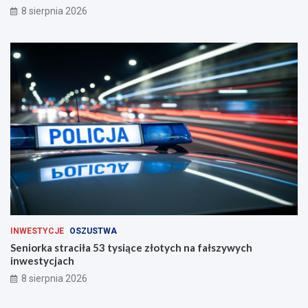
8 sierpnia 2026
r
o
g
a
c
h
INWESTYCJE
OSZUSTWA
Seniorka straciła 53 tysiące złotych na fałszywych
inwestycjach
8 sierpnia 2026