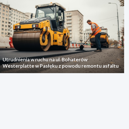
Utrudnienia w ruchu na ul. Bohaterów
Westerplatte w Pasłęku z powodu remontu asfaltu