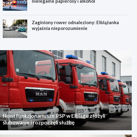
nielegalne papierosy i alkohol
Zaginiony rower odnaleziony: Elblążanka
wyjaśnia nieporozumienie
Nowi funkcjonariusze PSP w Elblągu złożyli
ślubowanie i rozpoczęli służbę