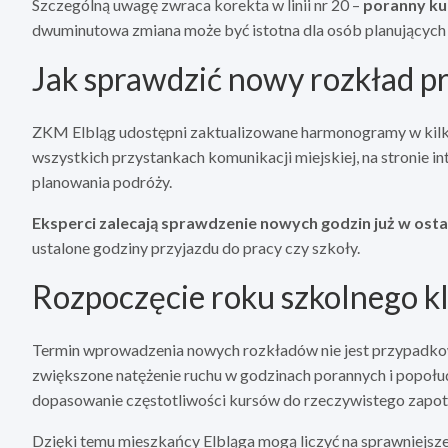
Szczególną uwagę zwraca korekta w linii nr 20 –
poranny kur
dwuminutowa zmiana może być istotna dla osób planujących p
Jak sprawdzić nowy rozkład p
ZKM Elbląg udostępni zaktualizowane harmonogramy w kilku
wszystkich przystankach komunikacji miejskiej, na stronie 
planowania podróży.
Eksperci zalecają sprawdzenie nowych godzin już w osta
ustalone godziny przyjazdu do pracy czy szkoły.
Rozpoczęcie roku szkolnego k
Termin wprowadzenia nowych rozkładów nie jest przypadkow
zwiększone natężenie ruchu w godzinach porannych i popoł
dopasowanie częstotliwości kursów do rzeczywistego zapotr
Dzięki temu mieszkańcy Elbląga mogą liczyć na sprawniejsze