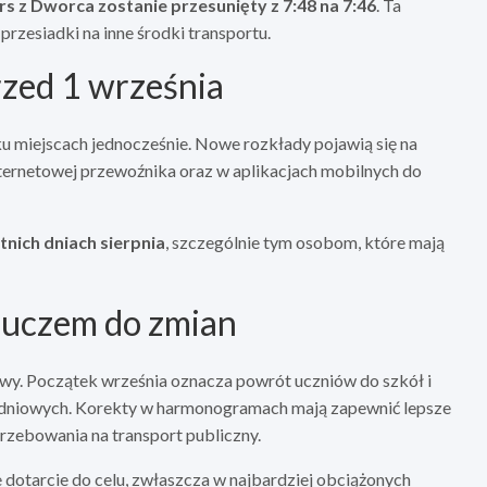
s z Dworca zostanie przesunięty z 7:48 na 7:46
. Ta
rzesiadki na inne środki transportu.
rzed 1 września
 miejscach jednocześnie. Nowe rozkłady pojawią się na
internetowej przewoźnika oraz w aplikacjach mobilnych do
tnich dniach sierpnia
, szczególnie tym osobom, które mają
luczem do zmian
y. Początek września oznacza powrót uczniów do szkół i
udniowych. Korekty w harmonogramach mają zapewnić lepsze
zebowania na transport publiczny.
 dotarcie do celu, zwłaszcza w najbardziej obciążonych