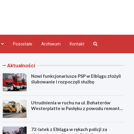
bląg.pl
Pozostałe
Archiwum
Kontakt
Aktualności
Nowi funkcjonariusze PSP w Elblągu złożyli
ślubowanie i rozpoczęli służbę
Utrudnienia w ruchu na ul. Bohaterów
Westerplatte w Pasłęku z powodu remontu
asfaltu
72-latek z Elbląga w rękach policji za