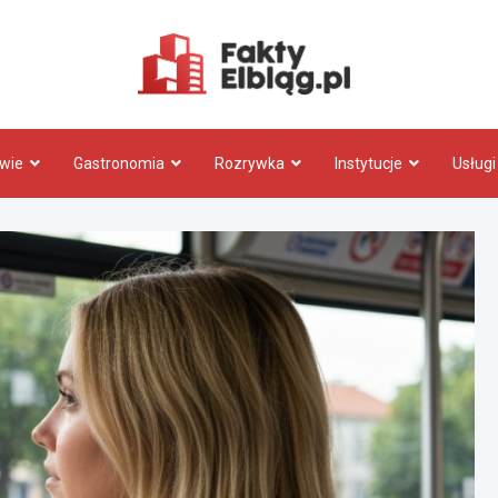
Fakty.El
wie
Gastronomia
Rozrywka
Instytucje
Usługi