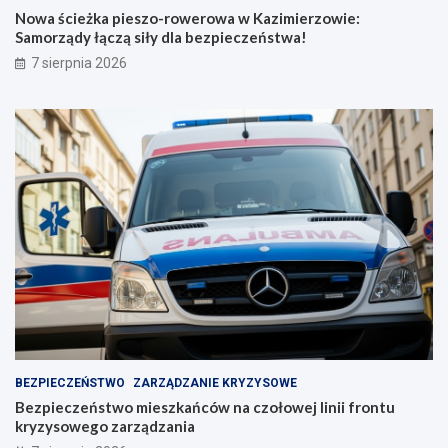
r
c
Nowa ścieżka pieszo-rowerowa w Kazimierzowie:
o
ó
Samorządy łączą siły dla bezpieczeństwa!
w
w
7 sierpnia 2026
a
n
w
a
K
c
a
z
z
o
i
ł
m
o
i
w
e
e
r
j
z
l
o
i
w
n
i
i
e
i
:
f
S
r
BEZPIECZEŃSTWO
ZARZĄDZANIE KRYZYSOWE
a
o
Bezpieczeństwo mieszkańców na czołowej linii frontu
m
n
kryzysowego zarządzania
o
t