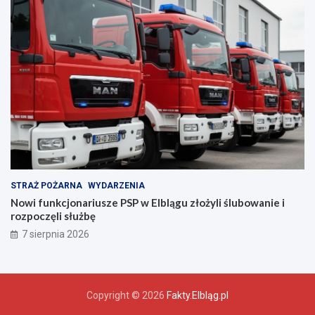
z
e
ń
s
t
w
a
!
STRAŻ POŻARNA
WYDARZENIA
Nowi funkcjonariusze PSP w Elblągu złożyli ślubowanie i
rozpoczęli służbę
7 sierpnia 2026
Copyright © 2026
Fakty.Elbląg.pl