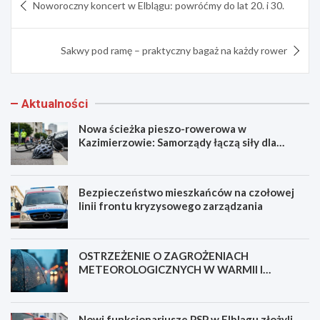
Noworoczny koncert w Elblągu: powróćmy do lat 20. i 30.
wpisu
Sakwy pod ramę – praktyczny bagaż na każdy rower
Aktualności
Nowa ścieżka pieszo-rowerowa w
Kazimierzowie: Samorządy łączą siły dla
bezpieczeństwa!
Bezpieczeństwo mieszkańców na czołowej
linii frontu kryzysowego zarządzania
OSTRZEŻENIE O ZAGROŻENIACH
METEOROLOGICZNYCH W WARMII I
MAZURACH
Nowi funkcjonariusze PSP w Elblągu złożyli