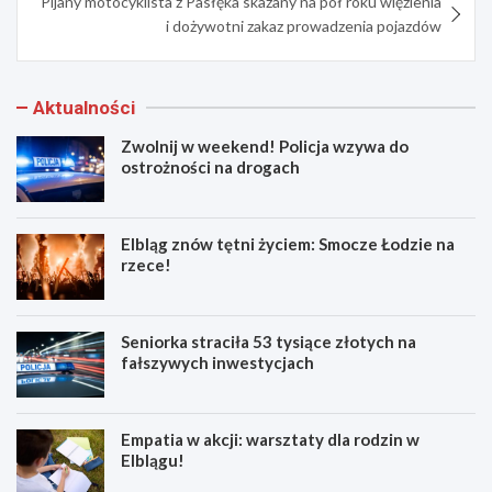
Pijany motocyklista z Pasłęka skazany na pół roku więzienia
i dożywotni zakaz prowadzenia pojazdów
Aktualności
Zwolnij w weekend! Policja wzywa do
ostrożności na drogach
Elbląg znów tętni życiem: Smocze Łodzie na
rzece!
Seniorka straciła 53 tysiące złotych na
fałszywych inwestycjach
Empatia w akcji: warsztaty dla rodzin w
Elblągu!