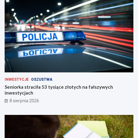
c
h
INWESTYCJE
OSZUSTWA
Seniorka straciła 53 tysiące złotych na fałszywych
inwestycjach
8 sierpnia 2026