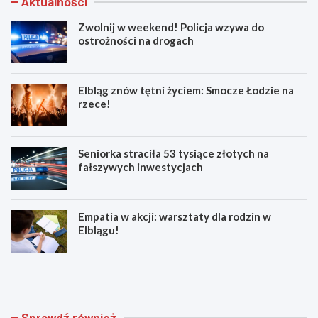
Aktualności
Zwolnij w weekend! Policja wzywa do
ostrożności na drogach
Elbląg znów tętni życiem: Smocze Łodzie na
rzece!
Seniorka straciła 53 tysiące złotych na
fałszywych inwestycjach
Empatia w akcji: warsztaty dla rodzin w
Elblągu!
Z
E
w
l
o
b
l
l
n
ą