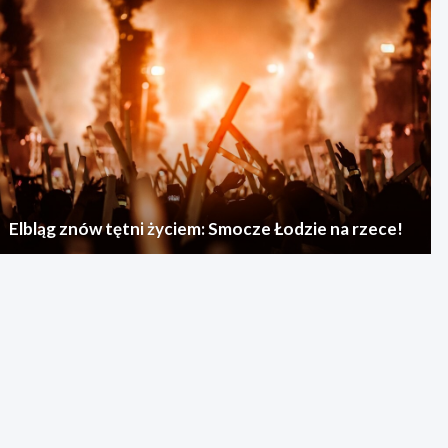
Elbląg znów tętni życiem: Smocze Łodzie na rzece!