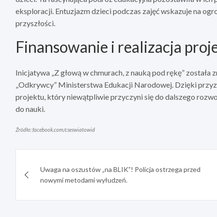
eksploracji. Entuzjazm dzieci podczas zajęć wskazuje na ogr
przyszłości.
Finansowanie i realizacja proj
Inicjatywa „Z głową w chmurach, z nauką pod rękę” została
„Odkrywcy” Ministerstwa Edukacji Narodowej. Dzięki przy
projektu, który niewątpliwie przyczyni się do dalszego rozw
do nauki.
Źródło: facebook.com/cseswiatowid
Nawigacja
Uwaga na oszustów „na BLIK”! Policja ostrzega przed
wpisu
nowymi metodami wyłudzeń.