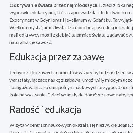
Odkrywanie świata przez najmłodszych
. Dzieci z lokaln
wyprawie edukacyjnej, która zaprowadziła ich do dwóch r
Experyment w Gdyni oraz Hevelianum w Gdańsku. Ta wyjątk
Wielkie umysły”, umożliwiła dzieciom bezpośrednią interak
mali odkrywcy mogli zgłębiać tajemnice świata, zadawać py
naturalną ciekawość.
Edukacja przez zabawę
Jednym z kluczowych momentów wizyty był udział dzieci w za
warsztaty, łączące naukę z zabawą, umożliwiły młodym ucze
zaangażowania. Po dniu pełnym naukowych przygód, dzieci mog
kolejne wyzwania. Dzieci wracały do domów z nowo nabytym
Radość i edukacja
Wizyta w centrach naukowych okazała się niezwykle udana,
dzieci. Ta fascynująca podróż edukacyjna pozostawiła w ich p