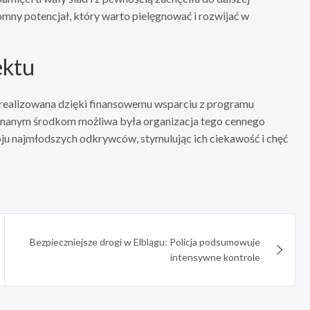
omny potencjał, który warto pielęgnować i rozwijać w
ektu
 zrealizowana dzięki finansowemu wsparciu z programu
znanym środkom możliwa była organizacja tego cennego
oju najmłodszych odkrywców, stymulując ich ciekawość i chęć
Bezpieczniejsze drogi w Elblągu: Policja podsumowuje
intensywne kontrole