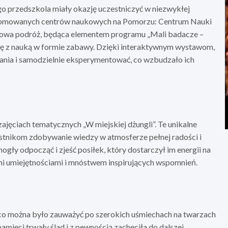
ego przedszkola miały okazję uczestniczyć w niezwykłej
enomowanych centrów naukowych na Pomorzu: Centrum Nauki
owa podróż, będąca elementem programu „Mali badacze –
cję z nauką w formie zabawy. Dzięki interaktywnym wystawom,
tania i samodzielnie eksperymentować, co wzbudzało ich
jęciach tematycznych „W miejskiej dżungli”. Te unikalne
stnikom zdobywanie wiedzy w atmosferze pełnej radości i
ły odpocząć i zjeść posiłek, który dostarczył im energii na
i umiejętnościami i mnóstwem inspirujących wspomnień.
 co można było zauważyć po szerokich uśmiechach na twarzach
amięci trwały ślad i z pewnością zachęciła do dalszej