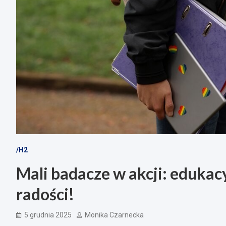
/H2
Mali badacze w akcji: edukac
radości!
5 grudnia 2025
Monika Czarnecka