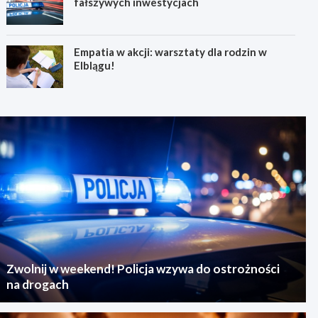
fałszywych inwestycjach
Empatia w akcji: warsztaty dla rodzin w
Elblągu!
Zwolnij w weekend! Policja wzywa do ostrożności
na drogach