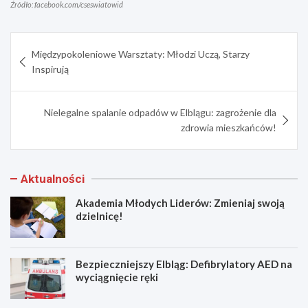
Źródło: facebook.com/cseswiatowid
Nawigacja
Międzypokoleniowe Warsztaty: Młodzi Uczą, Starzy
wpisu
Inspirują
Nielegalne spalanie odpadów w Elblągu: zagrożenie dla
zdrowia mieszkańców!
Aktualności
Akademia Młodych Liderów: Zmieniaj swoją
dzielnicę!
Bezpieczniejszy Elbląg: Defibrylatory AED na
wyciągnięcie ręki