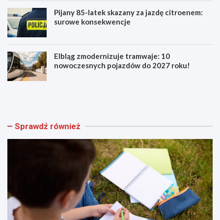
Pijany 85-latek skazany za jazdę citroenem:
surowe konsekwencje
Elbląg zmodernizuje tramwaje: 10
nowoczesnych pojazdów do 2027 roku!
A
B
k
e
a
z
d
p
e
i
Sprawdź również
m
e
i
c
a
z
M
n
ł
i
o
e
d
j
y
s
c
z
h
y
L
E