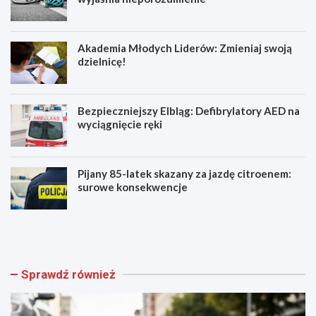
Akademia Młodych Liderów: Zmieniaj swoją
dzielnicę!
Bezpieczniejszy Elbląg: Defibrylatory AED na
wyciągnięcie ręki
Pijany 85-latek skazany za jazdę citroenem:
surowe konsekwencje
Z
A
a
k
g
a
i
d
n
e
Sprawdź również
i
m
o
i
n
a
y
M