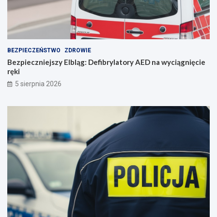
n
i
e
BEZPIECZEŃSTWO
ZDROWIE
Bezpieczniejszy Elbląg: Defibrylatory AED na wyciągnięcie
ręki
5 sierpnia 2026