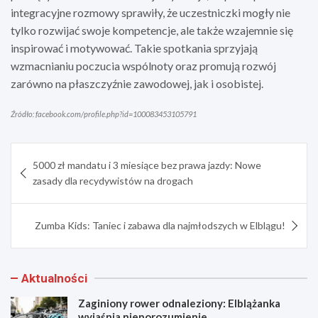
integracyjne rozmowy sprawiły, że uczestniczki mogły nie
tylko rozwijać swoje kompetencje, ale także wzajemnie się
inspirować i motywować. Takie spotkania sprzyjają
wzmacnianiu poczucia wspólnoty oraz promują rozwój
zarówno na płaszczyźnie zawodowej, jak i osobistej.
Źródło: facebook.com/profile.php?id=100083453105791
Nawigacja
5000 zł mandatu i 3 miesiące bez prawa jazdy: Nowe
wpisu
zasady dla recydywistów na drogach
Zumba Kids: Taniec i zabawa dla najmłodszych w Elblągu!
Aktualności
Zaginiony rower odnaleziony: Elblążanka
wyjaśnia nieporozumienie